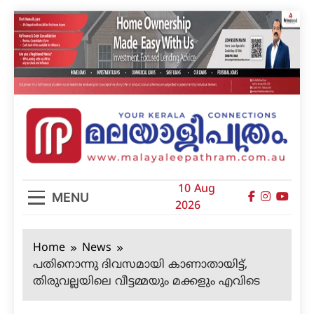
Skip
to
content
മലയാളിപത്രം
10 Aug
MENU
2026
Home
News
പതിനൊന്നു ദിവസമായി കാണാതായിട്ട്,
തിരുവല്ലയിലെ വീട്ടമ്മയും മക്കളും എവിടെ