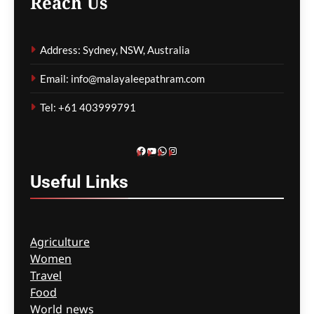
Reach Us
ഹോർമുസിൽ യുഎസ്
യുദ്ധക്കപ്പലുകൾ;
Address: Sydney, NSW, Australia
ഉപരോധം
പിൻവലിക്കണമെന്ന്
Email: info@malayaleepathram.com
ഇറാൻ
Tel: +61 403999791
മെഹ്റു ഇസ്മായില്‍
4 hours
ago
0
Facebook
YouTube
WhatsApp
Instagram
Useful
Links
Agriculture
Women
Travel
Food
World news