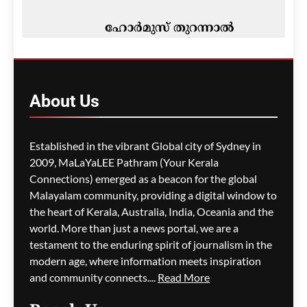
ഹോർമുസ് തുറന്നാൽ
ആണവകരാർ ഇല്ലാതെയും
ഇറാനുമായുള്ള പോരാട്ടം
അവസാനിപ്പിക്കാൻ ട്രംപ്
തയ്യാറെന്ന് റിപ്പോർട്ട്
About
Us
മെഹ്റു ഇസ്മായില്‍
4 hours
ago
0
Established in the vibrant Global city of Sydney in
2009, MaLaYaLEE Pathram (Your Kerala
Connections) emerged as a beacon for the global
ടെറിറ്റോറിയൽ ആർമിയിൽ
എഐ, സൈബർ
Malayalam community, providing a digital window to
വിദഗ്ധരെ ഉൾപ്പെടുത്താൻ
the heart of Kerala, Australia, India, Oceania and the
നീക്കം
world. More than just a news portal, we are a
testament to the enduring spirit of journalism in the
മെഹ്റു ഇസ്മായില്‍
4 hours
modern age, where information meets inspiration
ago
0
and community connects....
Read More