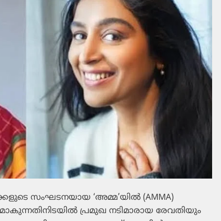
കളുടെ സംഘടനയായ ‘അമ്മ’യിൽ (AMMA)
്ഷമാകുന്നതിനിടയിൽ പ്രമുഖ നടിമാരായ രേവതിയും