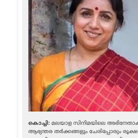
കൊച്ചി:
മലയാള സിനിമയിലെ അഭിനേതാക്
ആഭ്യന്തര തർക്കങ്ങളും ചേരിപ്പോരും രൂക