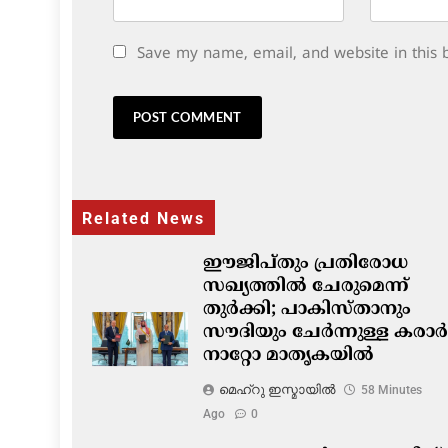
Save my name, email, and website in this 
Related News
ഈജിപ്തും പ്രതിരോധ
സഖ്യത്തിൽ ചേരുമെന്ന്
തുർക്കി; പാകിസ്താനും
സൗദിയും ചേർന്നുള്ള കരാർ
നാറ്റോ മാതൃകയിൽ
മെഹ്റു ഇസ്മായില്‍
58 Minutes
Ago
0