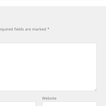
equired fields are marked
*
Website