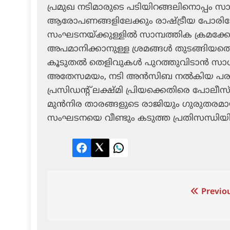
പ്രമുഖ നടിമാരുടെ പടിയിറങ്ങലിനൊപ്പം സാമ്
ആരോപണങ്ങളിലേക്കും രാഷ്ട്രീയ പോരിലേക്ക
സംഘടനയ്ക്കുള്ളിൽ സാമ്പത്തിക ക്രമക
അപമാനിക്കാനുള്ള ശ്രമങ്ങൾ തുടങ്ങിയത
കൂടുതൽ തെളിവുകൾ പുറത്തുവിടാൻ സാധ്യതയുണ
അതേസമയം, നടി അൻസിബ നൽകിയ പരാതി
പ്രസിഡന്റ് ലക്ഷ്മി പ്രിയക്കെതിരെ പോലീസ്
മുൻനിര താരങ്ങളുടെ രാജിയും ഗുരുതരമായ
സംഘടനയെ വീണ്ടും കടുത്ത പ്രതിസന്ധിയിലേക
Facebook
Twitter
LinkedIn
Post
Previou
navigation