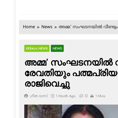
Home
News
അമ്മ’ സംഘടനയിൽ വീണ്ടും വ
KERALA NEWS
NEWS
അമ്മ’ സംഘടനയിൽ വീ
രേവതിയും പത്മപ്രി
രാജിവെച്ചു
0
ഗീത ദാസ്‌
1 Month Ago
1 Mins