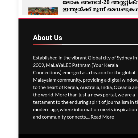
ലോക അണ്ടർ-20 അത്ലറ്റിക്സ
ഇന്ത്യയ്ക്ക് മൂന്ന് മെഡലുക
മെഹ്റു ഇസ്മായില്‍
1 Hour Ago
About
Us
Established in the vibrant Global city of Sydney in
2009, MaLaYaLEE Pathram (Your Kerala
Connections) emerged as a beacon for the global
Malayalam community, providing a digital windo
to the heart of Kerala, Australia, India, Oceania a
the world. More than just a news portal, we are a
testament to the enduring spirit of journalism in t
modern age, where information meets inspiration
and community connects....
Read More