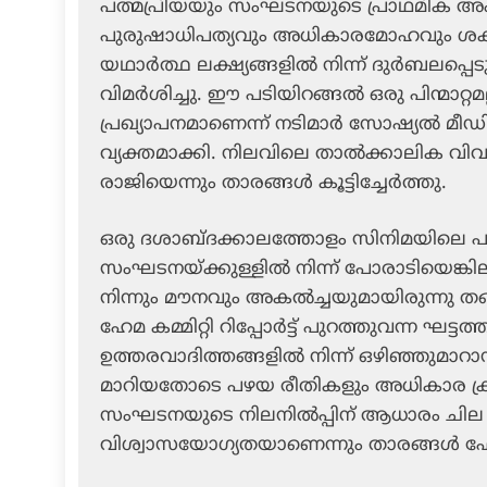
പത്മപ്രിയയും സംഘടനയുടെ പ്രാഥമിക അംഗ
പുരുഷാധിപത്യവും അധികാരമോഹവും ശക
യഥാർത്ഥ ലക്ഷ്യങ്ങളിൽ നിന്ന് ദുർബലപ്പ
വിമർശിച്ചു. ഈ പടിയിറങ്ങൽ ഒരു പിന്മാറ്റമല
പ്രഖ്യാപനമാണെന്ന് നടിമാർ സോഷ്യൽ മീ
വ്യക്തമാക്കി. നിലവിലെ താൽക്കാലിക വിവ
രാജിയെന്നും താരങ്ങൾ കൂട്ടിച്ചേർത്തു.
ഒരു ദശാബ്ദക്കാലത്തോളം സിനിമയിലെ പ
സംഘടനയ്ക്കുള്ളിൽ നിന്ന് പോരാടിയെങ്ക
നിന്നും മൗനവും അകൽച്ചയുമായിരുന്നു തങ്ങൾക
ഹേമ കമ്മിറ്റി റിപ്പോർട്ട് പുറത്തുവന്ന 
ഉത്തരവാദിത്തങ്ങളിൽ നിന്ന് ഒഴിഞ്ഞുമാറാന
മാറിയതോടെ പഴയ രീതികളും അധികാര ക്രമങ
സംഘടനയുടെ നിലനിൽപ്പിന് ആധാരം ചില വ്യക
വിശ്വാസയോഗ്യതയാണെന്നും താരങ്ങൾ ഫേസ