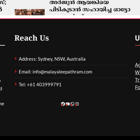
്;
അർജുൻ ആയങ്കിയെ
ൾ
പിടികൂടാൻ സഹായിച്ച ഓട്ടോ
ഡ്രൈവർക്ക് ഒരു ലക്ഷം രൂപ
0
പാരിതോഷികം
മെഹ്റു ഇസ്മായില്‍
1 Hour Ago
0
U
Reach Us
Address: Sydney, NSW, Australia
Ag
Email: info@malayaleepathram.com
W
Tr
w
Tel: +61 403999791
F
nd
he
Facebook
YouTube
WhatsApp
Instagram