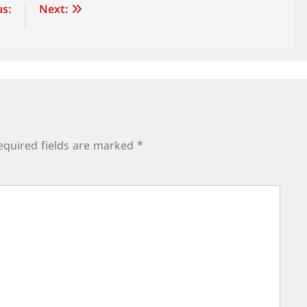
s:
Next:
equired fields are marked
*