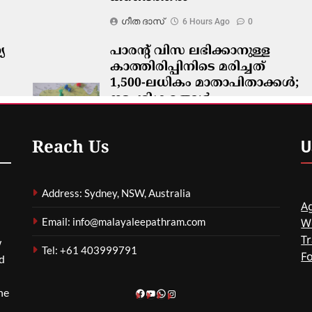
ഗീത ദാസ്‌
6 Hours Ago
0
യ
പാരന്റ് വിസ ലഭിക്കാനുള്ള
കാത്തിരിപ്പിനിടെ മരിച്ചത്
1,500-ലധികം മാതാപിതാക്കൾ;
നടപടിക്രമങ്ങൾ
കർശനമാക്കാൻ സർക്കാർ
ഗീത ദാസ്‌
6 Hours Ago
0
U
Reach Us
Address: Sydney, NSW, Australia
Ag
Email: info@malayaleepathram.com
W
Tr
w
Tel: +61 403999791
F
nd
he
Facebook
YouTube
WhatsApp
Instagram