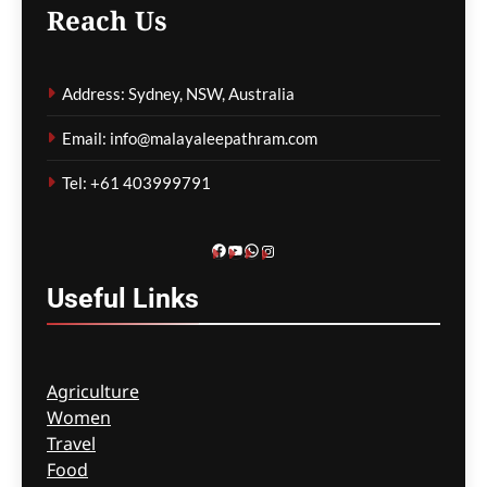
Reach Us
നദികളിലെയും
അണക്കെട്ടുകളിലെയും
Address: Sydney, NSW, Australia
മണലും എക്കലും
നീക്കംചെയ്യാൻ തീരുമാനം
Email: info@malayaleepathram.com
മെഹ്റു ഇസ്മായില്‍
3 hours
Tel: +61 403999791
ago
0
Facebook
YouTube
WhatsApp
Instagram
Useful
Links
Agriculture
Women
Travel
Food