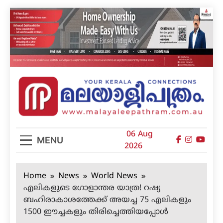
Skip
to
content
മലയാളിപത്രം
06 Aug
MENU
2026
Home
News
World News
എലികളുടെ ഗോളാന്തര യാത്ര! റഷ്യ
ബഹിരാകാശത്തേക്ക് അയച്ച 75 എലികളും
1500 ഈച്ചകളും തിരിച്ചെത്തിയപ്പോള്‍