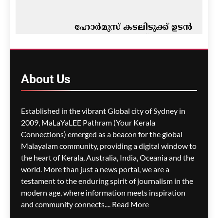
ഹോർമുസ് കടലിടുക്ക് ഉടൻ
തുറന്നേക്കുമെന്ന് സൂചന;
ചർച്ചകൾ
അന്തിമഘട്ടത്തിൽ
About
Us
മെഹ്റു ഇസ്മായില്‍
3 hours
ago
0
Established in the vibrant Global city of Sydney in
2009, MaLaYaLEE Pathram (Your Kerala
Connections) emerged as a beacon for the global
പുനർജനി കേസ്:
ക്രമക്കേടില്ലെന്ന റിപ്പോർട്ട്
Malayalam community, providing a digital window to
പിണറായി സർക്കാരിന്റെ
the heart of Kerala, Australia, India, Oceania and the
കാലത്തുതന്നെയെന്ന്
world. More than just a news portal, we are a
വി.ഡി. സതീശൻ
testament to the enduring spirit of journalism in the
modern age, where information meets inspiration
മെഹ്റു ഇസ്മായില്‍
3 hours
and community connects....
Read More
ago
0