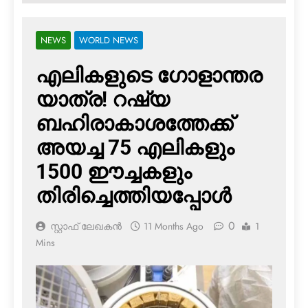
NEWS
WORLD NEWS
എലികളുടെ ഗോളാന്തര
യാത്ര! റഷ്യ
ബഹിരാകാശത്തേക്ക്
അയച്ച 75 എലികളും
1500 ഈച്ചകളും
തിരിച്ചെത്തിയപ്പോള്‍
0
സ്റ്റാഫ് ലേഖകൻ
11 Months Ago
1
Mins