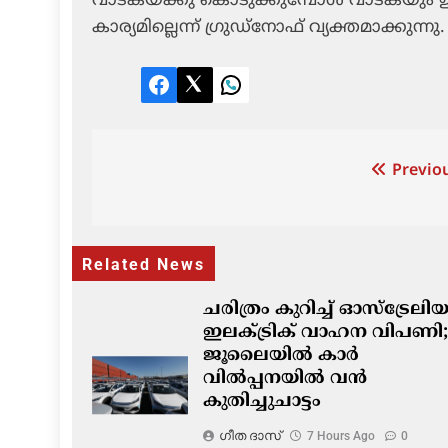
വാടകയ്ക്കു കൊടുക്കുമ്പോള്‍ വാടകയും ഉയര
കാര്യമില്ലെന്ന് ഗ്രുഡ്‌നോഫ് വ്യക്തമാക്കുന്നു.
Facebook
Twitter
LinkedIn
Post
Previou
navigation
Related News
ചരിത്രം കുറിച്ച് ഓസ്‌ട്രേല
ഇലക്ട്രിക് വാഹന വിപണി;
ജൂലൈയിൽ കാർ
വിൽപ്പനയിൽ വൻ
കുതിച്ചുചാട്ടം
ഗീത ദാസ്‌
7 Hours Ago
0