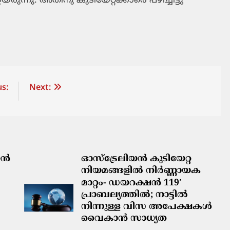
ുന്നു. അതിനു കുടിയേറ്റക്കാരെ പഴിച്ചിട്ടു
s:
Next:
ിയൻ
ഓസ്‌ട്രേലിയൻ കുടിയേറ്റ
നിയമങ്ങളിൽ നിർണ്ണായക
മാറ്റം- ഡയറക്ഷൻ 119′
പ്രാബല്യത്തിൽ; നാട്ടിൽ
നിന്നുള്ള വിസ അപേക്ഷകൾ
വൈകാൻ സാധ്യത