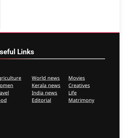
seful
Links
riculture
World news
Movies
omen
Kerala news
Creatives
avel
India news
Life
ood
Editorial
Matrimony