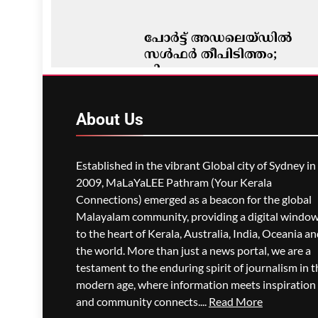
പോർട്ട് അഡലെയ്ഡിൽ
സൾഫർ തീപിടിത്തം;
വിഷപുക പടരുന്നു,
അടിയന്തര ഒഴിപ്പിക്കൽ
നിർദേശം
About
Us
ഗീത ദാസ്‌
8 Hours Ago
0
Established in the vibrant Global city of Sydney in
2009, MaLaYaLEE Pathram (Your Kerala
Connections) emerged as a beacon for the global
Malayalam community, providing a digital windo
to the heart of Kerala, Australia, India, Oceania a
the world. More than just a news portal, we are a
testament to the enduring spirit of journalism in t
modern age, where information meets inspiration
and community connects....
Read More