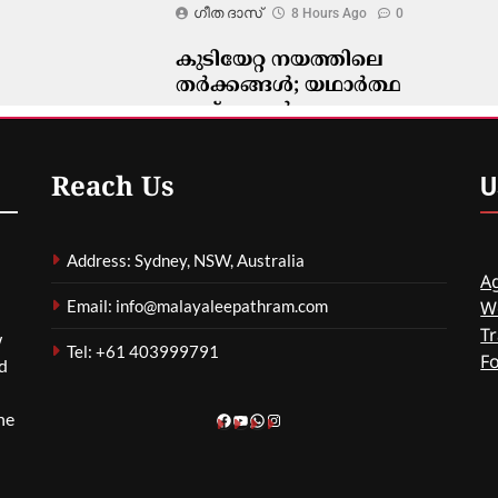
ഗീത ദാസ്‌
8 Hours Ago
0
കുടിയേറ്റ നയത്തിലെ
തർക്കങ്ങൾ; യഥാർത്ഥ
പ്രശ്നങ്ങൾ
മറച്ചുവെക്കപ്പെടുന്നുവെന്ന്
വിദഗ്ദ്ധർ
U
Reach Us
ഗീത ദാസ്‌
8 Hours Ago
0
Address: Sydney, NSW, Australia
Ag
Email: info@malayaleepathram.com
W
Tr
w
Tel: +61 403999791
F
nd
he
Facebook
YouTube
WhatsApp
Instagram