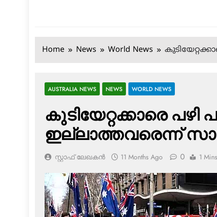
Home
News
World News
കുടിയേറ്റക്ക
AUSTRALIA NEWS
NEWS
WORLD NEWS
കുടിയേറ്റക്കാരെ പഴി
ഇല്ലാത്തവരെന്ന് സാമ
0
സ്റ്റാഫ് ലേഖകൻ
11 Months Ago
1 Min