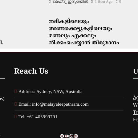
മെഹ്റു ഇസ്മായില്‍
1 Hour Ago
0
നദികളിലെയും
അണക്കെട്ടുകളിലെയും
മണലും എക്കലും
ി.
നീക്കംചെയ്യാൻ തീരുമാനം
മെഹ്റു ഇസ്മായില്‍
2 Hours Ago
0
Reach Us
U
Address: Sydney, NSW, Australia
Ag
s)
Email: info@malayaleepathram.com
W
Tr
Tel: +61 403999791
F
e
Facebook
YouTube
WhatsApp