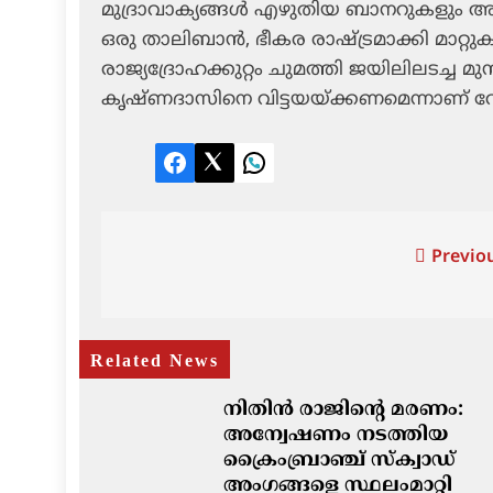
മുദ്രാവാക്യങ്ങള്‍ എഴുതിയ ബാനറുകളും അ
ഒരു താലിബാന്‍, ഭീകര രാഷ്ട്രമാക്കി മാറ്
രാജ്യദ്രോഹക്കുറ്റം ചുമത്തി ജയിലിലടച്ച മ
കൃഷ്ണദാസിനെ വിട്ടയയ്ക്കണമെന്നാണ് വേറെ
Facebook
Twitter
LinkedIn
Post
Previou
navigation
Related News
നിതിൻ രാജിന്റെ മരണം:
അന്വേഷണം നടത്തിയ
ക്രൈംബ്രാഞ്ച് സ്ക്വാഡ്
അംഗങ്ങളെ സ്ഥലംമാറ്റി