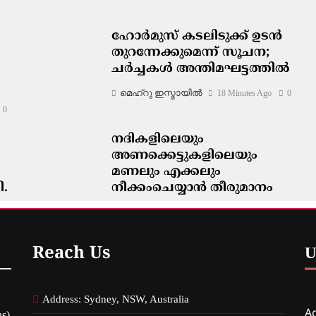
ഹോർമുസ് കടലിടുക്ക് ഉടൻ
തുറന്നേക്കുമെന്ന് സൂചന;
ചർച്ചകൾ അന്തിമഘട്ടത്തിൽ
മെഹ്റു ഇസ്മായില്‍
18 Minutes Ago
0
0
നദികളിലെയും
അണക്കെട്ടുകളിലെയും
മണലും എക്കലും
ി.
നീക്കംചെയ്യാൻ തീരുമാനം
മെഹ്റു ഇസ്മായില്‍
22 Minutes Ago
0
0
Reach Us
U
Address: Sydney, NSW, Australia
Ag
s)