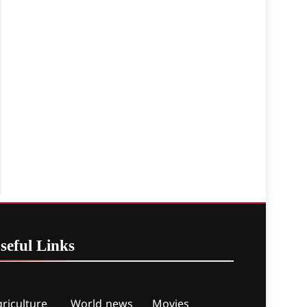
seful
Links
riculture
World news
Movies