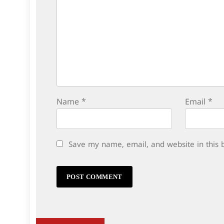
Name
*
Email
*
Save my name, email, and website in this 