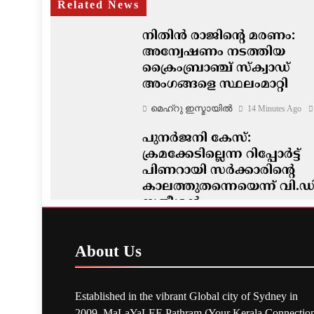
Related News
നിതിൻ രാജിന്റെ മരണം:
അന്വേഷണം നടത്തിയ
ക്രൈംബ്രാഞ്ച് സ്ക്വാഡ്
അംഗങ്ങളെ സ്ഥലംമാറ്റി
മെഹ്റു ഇസ്മായില്‍
14 Minutes Ago
പുനർജനി കേസ്:
ക്രമക്കേടില്ലെന്ന റിപ്പോർട്ട്
പിണറായി സർക്കാരിന്റെ
കാലത്തുതന്നെയെന്ന് വി.ഡ
സതീശൻ
മെഹ്റു ഇസ്മായില്‍
20 Minutes Ago
About
Us
Established in the vibrant Global city of Sydney in
2009, MaLaYaLEE Pathram (Your Kerala Connection