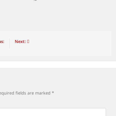
s:
Next:
equired fields are marked
*