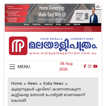
Skip
to
content
മലയാളിപത്രം
08 Aug
MENU
2026
Home
News
India News
കുരുന്നുകള്‍ എവിടെ? കാണാതാകുന്ന
കുട്ടികളെ തേടാന്‍ പോര്‍ട്ടല്‍ വേണമെന്ന്
കോടതി