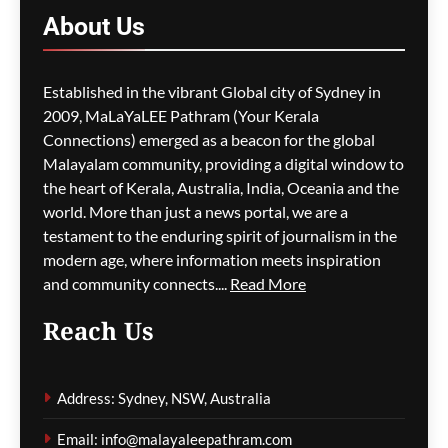
പ്രതിസന്ധിയും വിസ നിയമ
About
Us
മാറ്റങ്ങളും; ലേബർ
സർക്കാരിനെതിരെ
പ്രതിപക്ഷം,
Established in the vibrant Global city of Sydney in
പ്രവാസികളിൽ ആശങ്ക
2009, MaLaYaLEE Pathram (Your Kerala
ഗീത ദാസ്‌
8 hours ago
0
Connections) emerged as a beacon for the global
Malayalam community, providing a digital window to
the heart of Kerala, Australia, India, Oceania and the
ജീവനക്കാരുടെ ക്ഷാമം –
world. More than just a news portal, we are a
സിഡ്നി
testament to the enduring spirit of journalism in the
വിമാനത്താവളത്തിൽ
modern age, where information meets inspiration
നൂറിലധികം സർവീസുകൾ
and community connects....
Read More
വൈകി
Reach Us
ഗീത ദാസ്‌
8 hours ago
0
Address: Sydney, NSW, Australia
കോവിഡ് ബാധിച്ച് 50
Email: info@malayaleepathram.com