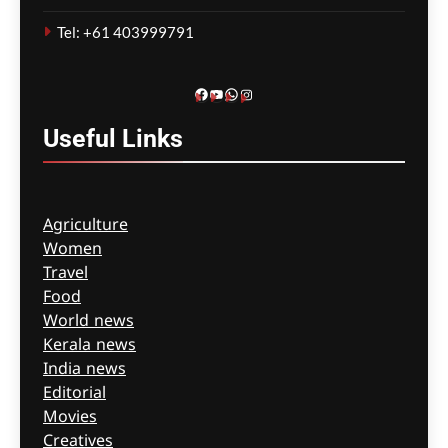
വയോധികർ മരിച്ച
സംഭവം; മെൽബൺ സെന്റ്
Tel: +61 403999791
ബേസിൽസ് അധികൃതർ
കൊറോണിയൽ
ഇൻക്വസ്റ്റിൽ ഹാജരായി
Facebook
YouTube
WhatsApp
Instagram
ഗീത ദാസ്‌
8 hours ago
0
Useful
Links
Agriculture
Women
Travel
Food
World news
Kerala news
India news
Editorial
Movies
Creatives