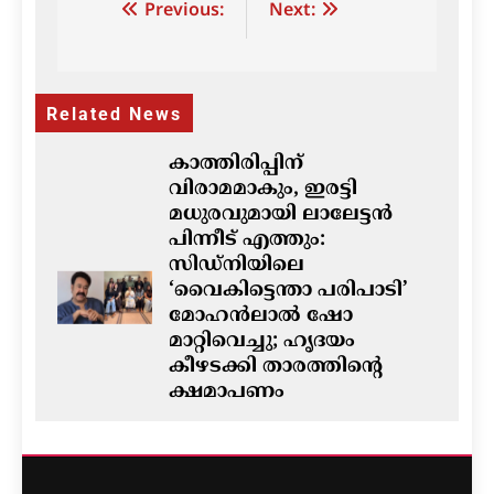
Post
Previous:
Next:
navigation
Related News
കാത്തിരിപ്പിന്
വിരാമമാകും, ഇരട്ടി
മധുരവുമായി ലാലേട്ടൻ
പിന്നീട് എത്തും:
സിഡ്നിയിലെ
‘വൈകിട്ടെന്താ പരിപാടി’
മോഹൻലാൽ ഷോ
മാറ്റിവെച്ചു; ഹൃദയം
കീഴടക്കി താരത്തിന്റെ
ക്ഷമാപണം
ഗീത ദാസ്‌
8 hours ago
0
ഓസ്‌ട്രേലിയയിൽ ഭവന