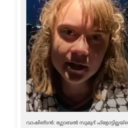
വാഷിങ്ടന്‍: ഗ്ലോബല്‍ സുമുദ് ഫ്‌ളോട്ടില്ലയ