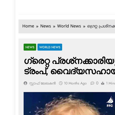
Home
News
World News
ഗ്രെറ്റ പ്രശ്
NEWS
WORLD NEWS
ഗ്രെറ്റ പ്രശ്‌നക്കാരി
ട്രംപ്, വൈദ്യസഹായ
0
സ്റ്റാഫ് ലേഖകൻ
10 Months Ago
1 Min