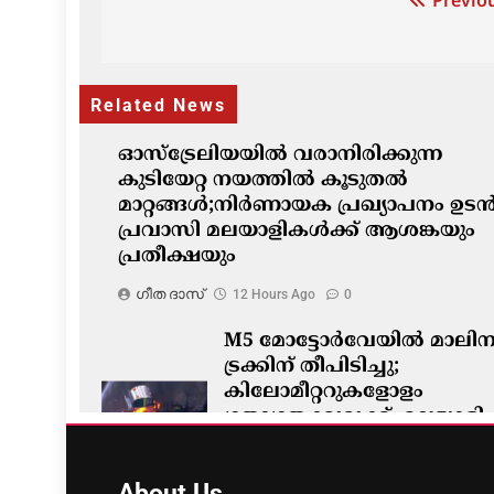
Post
Previou
navigation
Related News
ഓസ്‌ട്രേലിയയിൽ വരാനിരിക്കുന്ന
കുടിയേറ്റ നയത്തിൽ കൂടുതൽ
മാറ്റങ്ങൾ;നിർണായക പ്രഖ്യാപനം ഉടൻ
പ്രവാസി മലയാളികൾക്ക് ആശങ്കയും
പ്രതീക്ഷയും
ഗീത ദാസ്‌
12 Hours Ago
0
M5 മോട്ടോർവേയിൽ മാലിന്
ട്രക്കിന് തീപിടിച്ചു;
കിലോമീറ്ററുകളോളം
ഗതാഗതക്കുരുക്ക്, മലയാളി
യാത്രികരെയും ബാധിച്ചു
ഗീത ദാസ്‌
12 Hours Ago
0
About
Us