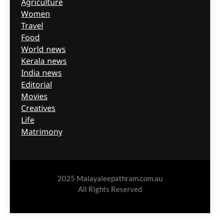
Agriculture
Women
Travel
Food
World news
Kerala news
India news
Editorial
Movies
Creatives
Life
Matrimony
2025 Malayaleepathram.com.au
All Rights Reserved