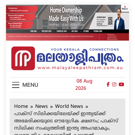
Skip
to
content
മലയാളിപത്രം
08 Aug
MENU
2026
Home
News
World News
പാക്‌സ് സിലിക്കയിലേയ്ക്ക് ഇന്ത്യയ്ക്ക്
അമേരിക്കയുടെ ഔദ്യേഗിക ക്ഷണം; പാക്‌സ്
സിലിക്ക സംഖ്യത്തില്‍ ഇന്ത്യ അംഗമാകും,