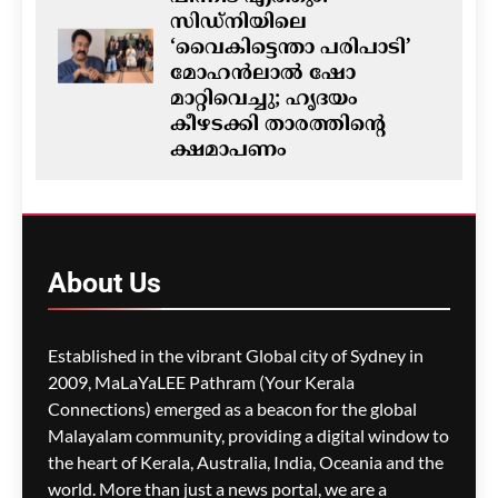
സിഡ്നിയിലെ
‘വൈകിട്ടെന്താ പരിപാടി’
മോഹൻലാൽ ഷോ
മാറ്റിവെച്ചു; ഹൃദയം
കീഴടക്കി താരത്തിന്റെ
ക്ഷമാപണം
ഗീത ദാസ്‌
5 minutes ago
0
ഓസ്‌ട്രേലിയയിൽ ഭവന
പ്രതിസന്ധിയും വിസ നിയമ
About
Us
മാറ്റങ്ങളും; ലേബർ
സർക്കാരിനെതിരെ
പ്രതിപക്ഷം,
Established in the vibrant Global city of Sydney in
പ്രവാസികളിൽ ആശങ്ക
2009, MaLaYaLEE Pathram (Your Kerala
ഗീത ദാസ്‌
8 minutes ago
0
Connections) emerged as a beacon for the global
Malayalam community, providing a digital window to
the heart of Kerala, Australia, India, Oceania and the
ജീവനക്കാരുടെ ക്ഷാമം –
world. More than just a news portal, we are a