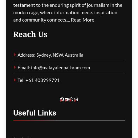
സിഡ്നി
testament to the enduring spirit of journalism in the
വിമാനത്താവളത്തിൽ
modern age, where information meets inspiration
നൂറിലധികം സർവീസുകൾ
and community connects....
Read More
വൈകി
Reach Us
ഗീത ദാസ്‌
12 minutes ago
0
Address: Sydney, NSW, Australia
കോവിഡ് ബാധിച്ച് 50
Email: info@malayaleepathram.com
വയോധികർ മരിച്ച
സംഭവം; മെൽബൺ സെന്റ്
Tel: +61 403999791
ബേസിൽസ് അധികൃതർ
കൊറോണിയൽ
ഇൻക്വസ്റ്റിൽ ഹാജരായി
Facebook
YouTube
WhatsApp
Instagram
ഗീത ദാസ്‌
15 minutes ago
0
Useful
Links