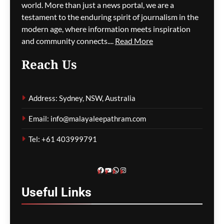
അടിയന്തര ഒഴിപ്പിക്കൽ
world. More than just a news portal, we are a
നിർദേശം
testament to the enduring spirit of journalism in the
modern age, where information meets inspiration
ഗീത ദാസ്‌
12 hours ago
0
and community connects....
Read More
Reach Us
കുടിയേറ്റ നയത്തിലെ
തർക്കങ്ങൾ; യഥാർത്ഥ
Address: Sydney, NSW, Australia
പ്രശ്നങ്ങൾ
മറച്ചുവെക്കപ്പെടുന്നുവെന്ന്
Email: info@malayaleepathram.com
വിദഗ്ദ്ധർ
Tel: +61 403999791
ഗീത ദാസ്‌
12 hours ago
0
Facebook
YouTube
WhatsApp
Instagram
Useful
Links