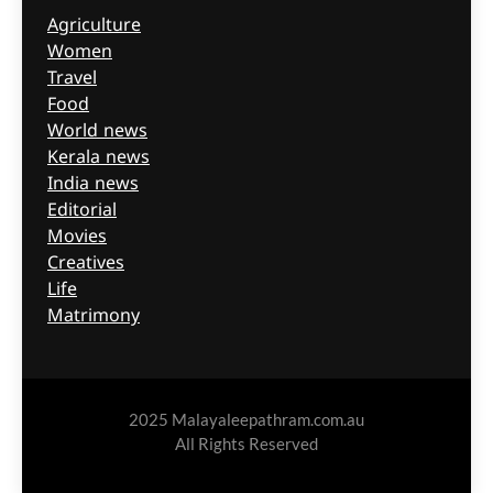
Agriculture
Women
Travel
Food
World news
Kerala news
India news
Editorial
Movies
Creatives
Life
Matrimony
2025 Malayaleepathram.com.au
All Rights Reserved