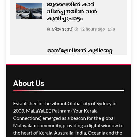
ജൂലൈയിൽ കാർ
വിൽപ്പനയിൽ വൻ
കുതിച്ചുചാട്ടം
ഗീത ദാസ്‌
12 hours ago
0
ഓസ്‌ട്രേലിയൻ കുടിയേറ്റ
നിയമങ്ങളിൽ നിർണ്ണായക
മാറ്റം- ഡയറക്ഷൻ 119′
പ്രാബല്യത്തിൽ; നാട്ടിൽ
നിന്നുള്ള വിസ
About
Us
അപേക്ഷകൾ വൈകാൻ
സാധ്യത
Established in the vibrant Global city of Sydney in
ഗീത ദാസ്‌
12 hours ago
0
2009, MaLaYaLEE Pathram (Your Kerala
Connections) emerged as a beacon for the global
പോർട്ട് അഡലെയ്ഡിൽ
സൾഫർ തീപിടിത്തം;
Malayalam community, providing a digital window to
വിഷപുക പടരുന്നു,
the heart of Kerala, Australia, India, Oceania and the