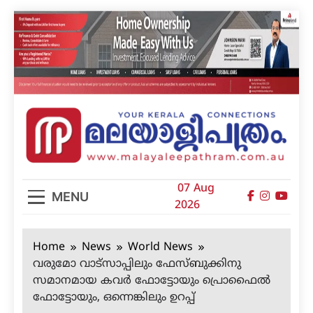
Skip
to
content
മലയാളിപത്രം
07 Aug
MENU
2026
Home
News
World News
വരുമോ വാട്‌സാപ്പിലും ഫേസ്ബുക്കിനു
സമാനമായ കവര്‍ ഫോട്ടോയും പ്രൊഫൈല്‍
ഫോട്ടോയും, ഒന്നെങ്കിലും ഉറപ്പ്