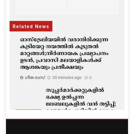
Post
navigation
Related News
ഓസ്‌ട്രേലിയയിൽ വരാനിരിക്കുന്ന
കുടിയേറ്റ നയത്തിൽ കൂടുതൽ
മാറ്റങ്ങൾ;നിർണായക പ്രഖ്യാപനം
ഉടൻ, പ്രവാസി മലയാളികൾക്ക്
ആശങ്കയും പ്രതീക്ഷയും
ഗീത ദാസ്‌
20 minutes ago
0
സൂപ്പർമാർക്കറ്റുകളിൽ
ഭക്ഷ്യ ഉൽപ്പന്ന
ലേബലുകളിൽ വൻ തട്ടിപ്പ്;
മഞ്ഞൾപ്പൊടിയിൽ മാരക
വിഷാംശമെന്ന്
കണ്ടെത്തൽ