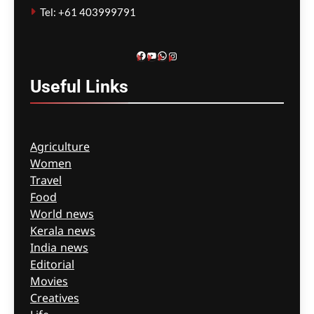
Tel: +61 403999791
Facebook
YouTube
WhatsApp
Instagram
Useful
Links
Agriculture
Women
Travel
Food
World news
Kerala news
India news
Editorial
Movies
Creatives