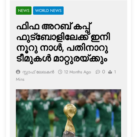
NEWS
WORLD NEWS
ഫിഫ അറബ് കപ്പ്
ഫുട്ബോളിലേക്ക് ഇനി
നൂറു നാള്‍, പതിനാറു
ടീമുകള്‍ മാറ്റുരയ്ക്കും
0
സ്റ്റാഫ് ലേഖകൻ
12 Months Ago
1
Mins