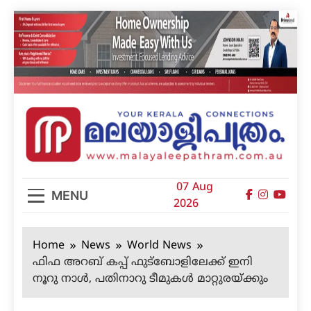
Skip
to
content
മലയാളിപത്രം
07 Aug
MENU
2026
Home
News
World News
ഫിഫ അറബ് കപ്പ് ഫുട്ബോളിലേക്ക് ഇനി
നൂറു നാള്‍, പതിനാറു ടീമുകള്‍ മാറ്റുരയ്ക്കും