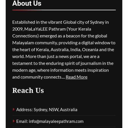
ഗീത ദാസ്‌
23 minutes ago
About
Us
0
M5 മോട്ടോർവേയിൽ
Established in the vibrant Global city of Sydney in
മാലിന്യ ട്രക്കിന് തീപിടിച്ചു;
2009, MaLaYaLEE Pathram (Your Kerala
കിലോമീറ്ററുകളോളം
Connections) emerged as a beacon for the global
ഗതാഗതക്കുരുക്ക്, മലയാളി
Malayalam community, providing a digital window to
യാത്രികരെയും ബാധിച്ചു
the heart of Kerala, Australia, India, Oceania and the
world. More than just a news portal, we are a
ഗീത ദാസ്‌
30 minutes ago
0
testament to the enduring spirit of journalism in the
modern age, where information meets inspiration
and community connects....
Read More
പാരന്റ് വിസ ലഭിക്കാനുള്ള
Reach Us
കാത്തിരിപ്പിനിടെ മരിച്ചത്
1,500-ലധികം
മാതാപിതാക്കൾ;
Address: Sydney, NSW, Australia
നടപടിക്രമങ്ങൾ
കർശനമാക്കാൻ സർക്കാർ
Email: info@malayaleepathram.com
ഗീത ദാസ്‌
34 minutes ago
0