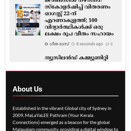
കൗൺസിൽ നഴ്‌സിംഗ്
സ്‌കോളർഷിപ്പ് വിതരണം
ഓഗസ്റ്റ് 22-ന്
എറണാകുളത്ത്; 100
വിദ്യാർത്ഥികൾക്ക് ഒരു
ലക്ഷം രൂപ വീതം സഹായം
ഗീത ദാസ്‌
8 seconds ago
0
ന്യൂസിലൻഡ് കമ്മ്യൂണിറ്റി
പുരസ്‌കാരങ്ങൾ
പ്രഖ്യാപിച്ചു; ഇന്ത്യൻ
റെയിൻബോ
സംഘടനയ്ക്കും പ്രയാസ്
About
Us
തിയേറ്ററിനും തിളക്കമാർന്ന
നേട്ടം
Established in the vibrant Global city of Sydney in
ഗീത ദാസ്‌
4 minutes ago
0
2009, MaLaYaLEE Pathram (Your Kerala
Connections) emerged as a beacon for the global
സംസ്ഥാനത്തെ ആദ്യ
ആധുനിക ദുരന്തനിവാരണ
Malayalam community, providing a digital window to