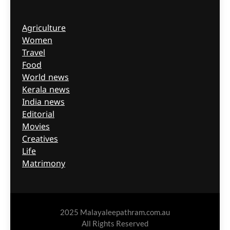
Agriculture
Women
Travel
Food
World news
Kerala news
India news
Editorial
Movies
Creatives
Life
Matrimony
2025 Malayaleepathram.com.au
All Rights Reserved