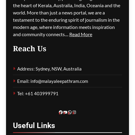
പൈലറ്റ് പ്രൊജക്ട്
the heart of Kerala, Australia, India, Oceania and the
പത്തനംതിട്ടയിൽ; നിർമ്മിത
world. More than just a news portal, we are a
ബുദ്ധി മഴ മുന്നറിയിപ്പ്
testament to the enduring spirit of journalism in the
സംവിധാനം
modern age, where information meets inspiration
സൗകര്യപ്പെടുത്തും
and community connects....
Read More
ഗീത ദാസ്‌
5 minutes ago
0
Reach Us
ഖേലോ ഇന്ത്യയിലൂടെ
കായിക സംസ്കാരം
Address: Sydney, NSW, Australia
വളർത്തിയെടുക്കാൻ
സാധിച്ചതായി പ്രധാനമന്ത്രി
Email: info@malayaleepathram.com
നരേന്ദ്രമോദി
Tel: +61 403999791
ഗീത ദാസ്‌
9 minutes ago
0
Facebook
YouTube
WhatsApp
Instagram
Useful
Links