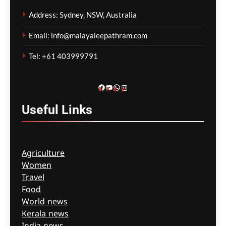
ഭരണസംവിധാനം
Address: Sydney, NSW, Australia
തകർന്നെന്ന്
ആഭ്യന്തരമന്ത്രി
Email: info@malayaleepathram.com
മെഹ്റു ഇസ്മായില്‍
12 minutes
Tel: +61 403999791
ago
0
Facebook
YouTube
WhatsApp
Instagram
Useful
Links
Agriculture
Women
Travel
Food
World news
Kerala news