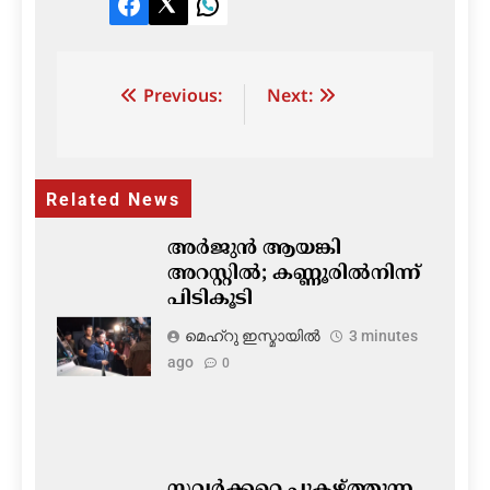
Facebook
Twitter
LinkedIn
Post
Previous:
Next:
navigation
Related News
അർജുൻ ആയങ്കി
അറസ്റ്റിൽ; കണ്ണൂരിൽനിന്ന്
പിടികൂടി
മെഹ്റു ഇസ്മായില്‍
3 minutes
ago
0