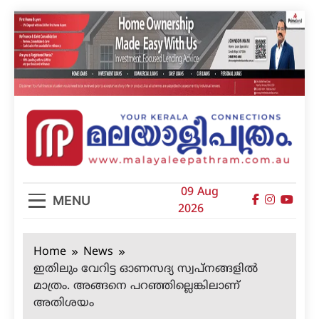
Skip
to
content
മലയാളിപത്രം
09 Aug
MENU
2026
Home
News
ഇതിലും വേറിട്ട ഓണസദ്യ സ്വപ്‌നങ്ങളില്‍
മാത്രം. അങ്ങനെ പറഞ്ഞില്ലെങ്കിലാണ്
അതിശയം