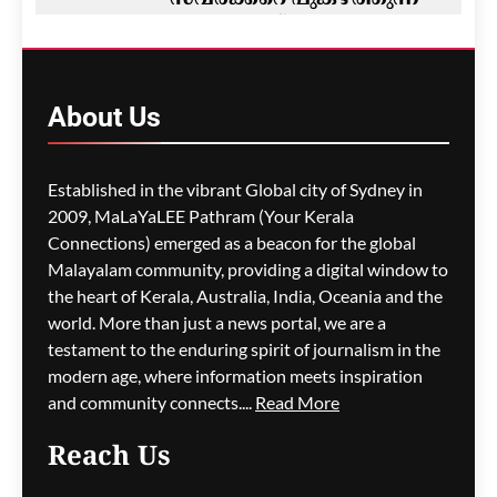
സവർക്കറെ പുകഴ്ത്തുന്ന
ചോദ്യമെന്ന് ആരോപണം;
കാസർകോട് സ്കൂൾ
ക്വിസിൽ വിവാദം
About
Us
മെഹ്റു ഇസ്മായില്‍
6 minutes
ago
0
Established in the vibrant Global city of Sydney in
2009, MaLaYaLEE Pathram (Your Kerala
Connections) emerged as a beacon for the global
കാനഡയിൽനിന്ന്
ആറുമാസത്തിനിടെ 3323
Malayalam community, providing a digital window to
ഇന്ത്യക്കാർ തിരിച്ചയച്ചു
the heart of Kerala, Australia, India, Oceania and the
world. More than just a news portal, we are a
മെഹ്റു ഇസ്മായില്‍
9 minutes
testament to the enduring spirit of journalism in the
ago
0
modern age, where information meets inspiration
and community connects....
Read More
Reach Us
പാക്കിസ്ഥാനിലെ