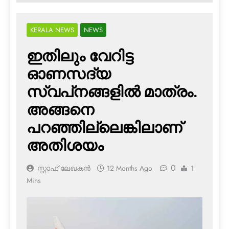
KERALA NEWS
NEWS
ഇതിലും വേറിട്ട
ഓണസദ്യ
സ്വപ്‌നങ്ങളില്‍ മാത്രം.
അങ്ങനെ
പറഞ്ഞില്ലെങ്കിലാണ്
അതിശയം
0
സ്റ്റാഫ് ലേഖകൻ
12 Months Ago
1
Mins