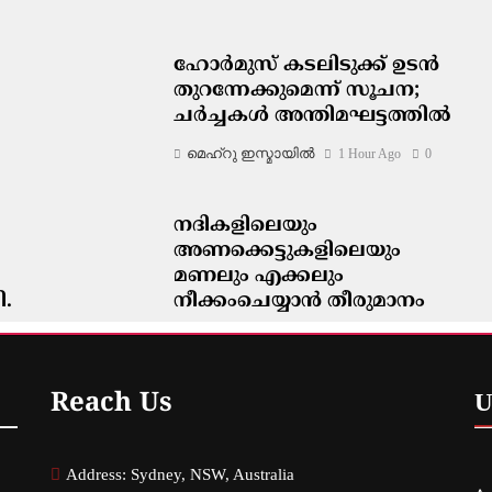
ഹോർമുസ് കടലിടുക്ക് ഉടൻ
തുറന്നേക്കുമെന്ന് സൂചന;
ചർച്ചകൾ അന്തിമഘട്ടത്തിൽ
മെഹ്റു ഇസ്മായില്‍
1 Hour Ago
0
നദികളിലെയും
അണക്കെട്ടുകളിലെയും
മണലും എക്കലും
ി.
നീക്കംചെയ്യാൻ തീരുമാനം
മെഹ്റു ഇസ്മായില്‍
1 Hour Ago
0
Reach Us
U
Address: Sydney, NSW, Australia