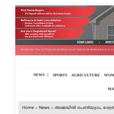
Skip
to
content
മലയാളിപത്രം
NEWS
SPORTS
AGRICULTURE
WOM
MA
Home
News
അമ്മയില്‍ പെണ്‍യുഗം, ശ്വേത 