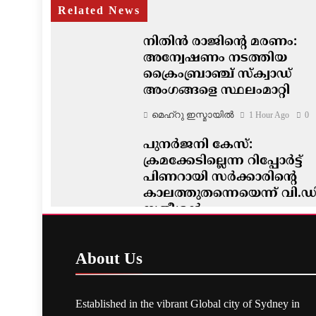
Related News
നിതിൻ രാജിന്റെ മരണം:
അന്വേഷണം നടത്തിയ
ക്രൈംബ്രാഞ്ച് സ്ക്വാഡ്
അംഗങ്ങളെ സ്ഥലംമാറ്റി
മെഹ്റു ഇസ്മായില്‍
1 Hour Ago
0
പുനർജനി കേസ്:
ക്രമക്കേടില്ലെന്ന റിപ്പോർട്ട്
പിണറായി സർക്കാരിന്റെ
കാലത്തുതന്നെയെന്ന് വി.ഡ
സതീശൻ
മെഹ്റു ഇസ്മായില്‍
1 Hour Ago
0
About
Us
Established in the vibrant Global city of Sydney in