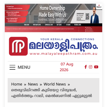
Skip
to
content
മലയാളിപത്രം
07 Aug
MENU
2026
Home
News
World News
തെരുവിലിറങ്ങി കുടിയേറ്റ വിരുദ്ധര്‍,
എതിര്‍ത്തും റാലി, മെല്‍ബണില്‍ ഏറ്റുമുട്ടല്‍