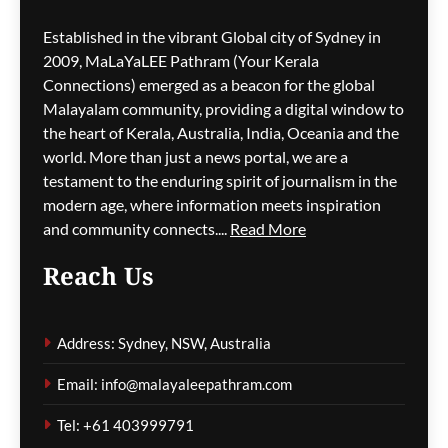
M5 മോട്ടോർവേയിൽ
Established in the vibrant Global city of Sydney in
മാലിന്യ ട്രക്കിന് തീപിടിച്ചു;
2009, MaLaYaLEE Pathram (Your Kerala
കിലോമീറ്ററുകളോളം
Connections) emerged as a beacon for the global
ഗതാഗതക്കുരുക്ക്, മലയാളി
Malayalam community, providing a digital window to
യാത്രികരെയും ബാധിച്ചു
the heart of Kerala, Australia, India, Oceania and the
world. More than just a news portal, we are a
ഗീത ദാസ്‌
3 hours ago
0
testament to the enduring spirit of journalism in the
modern age, where information meets inspiration
and community connects....
Read More
പാരന്റ് വിസ ലഭിക്കാനുള്ള
Reach Us
കാത്തിരിപ്പിനിടെ മരിച്ചത്
1,500-ലധികം
മാതാപിതാക്കൾ;
Address: Sydney, NSW, Australia
നടപടിക്രമങ്ങൾ
കർശനമാക്കാൻ സർക്കാർ
Email: info@malayaleepathram.com
ഗീത ദാസ്‌
3 hours ago
0
Tel: +61 403999791