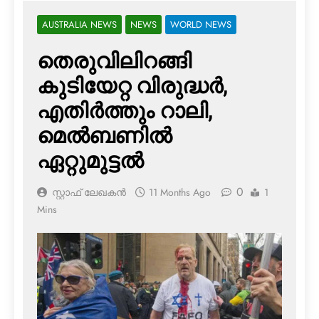
AUSTRALIA NEWS
NEWS
WORLD NEWS
തെരുവിലിറങ്ങി
കുടിയേറ്റ വിരുദ്ധര്‍,
എതിര്‍ത്തും റാലി,
മെല്‍ബണില്‍
ഏറ്റുമുട്ടല്‍
0
സ്റ്റാഫ് ലേഖകൻ
11 Months Ago
1
Mins