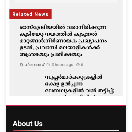
Related News
ഓസ്‌ട്രേലിയയിൽ വരാനിരിക്കുന്ന
കുടിയേറ്റ നയത്തിൽ കൂടുതൽ
മാറ്റങ്ങൾ;നിർണായക പ്രഖ്യാപനം
ഉടൻ, പ്രവാസി മലയാളികൾക്ക്
ആശങ്കയും പ്രതീക്ഷയും
ഗീത ദാസ്‌
3 hours ago
0
സൂപ്പർമാർക്കറ്റുകളിൽ
ഭക്ഷ്യ ഉൽപ്പന്ന
ലേബലുകളിൽ വൻ തട്ടിപ്പ്;
മഞ്ഞൾപ്പൊടിയിൽ മാരക
വിഷാംശമെന്ന്
കണ്ടെത്തൽ
ഗീത ദാസ്‌
3 hours ago
About
Us
0