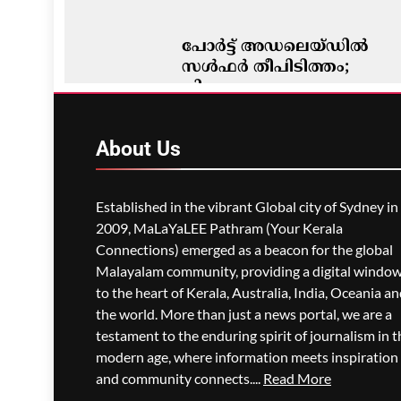
പോർട്ട് അഡലെയ്ഡിൽ
സൾഫർ തീപിടിത്തം;
വിഷപുക പടരുന്നു,
അടിയന്തര ഒഴിപ്പിക്കൽ
നിർദേശം
About
Us
ഗീത ദാസ്‌
13 Hours Ago
0
Established in the vibrant Global city of Sydney in
2009, MaLaYaLEE Pathram (Your Kerala
Connections) emerged as a beacon for the global
Malayalam community, providing a digital windo
to the heart of Kerala, Australia, India, Oceania a
the world. More than just a news portal, we are a
testament to the enduring spirit of journalism in t
modern age, where information meets inspiration
and community connects....
Read More