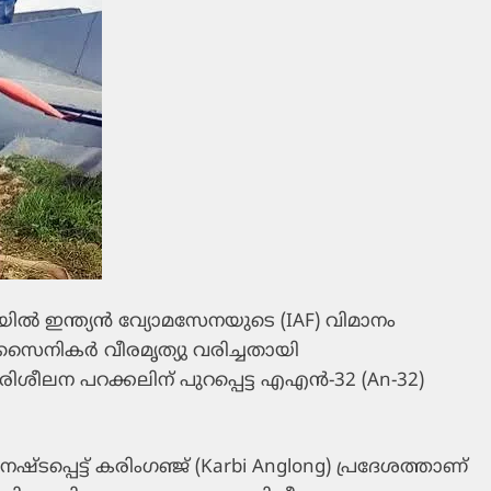
ൽ ഇന്ത്യൻ വ്യോമസേനയുടെ (IAF) വിമാനം
സൈനികർ വീരമൃത്യു വരിച്ചതായി
രിശീലന പറക്കലിന് പുറപ്പെട്ട എഎൻ-32 (An-32)
ഷ്ടപ്പെട്ട് കരിംഗഞ്ജ് (Karbi Anglong) പ്രദേശത്താണ്