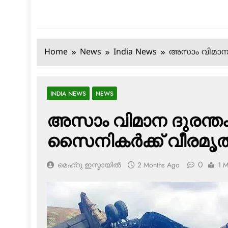
Home
News
India News
അസാം വിമാന 
INDIA NEWS
NEWS
അസാം വിമാന ദുരന്ത
സൈനികർക്ക് വീരമൃത
0
മെഹ്റു ഇസ്മായില്‍
2 Months Ago
1 M