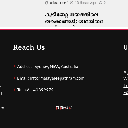
ഗീത ദാസ്‌
13 Hours Ago
0
കുടിയേറ്റ നയത്തിലെ
തർക്കങ്ങൾ; യഥാർത്ഥ
പ്രശ്നങ്ങൾ
മറച്ചുവെക്കപ്പെടുന്നുവെന്ന്
വിദഗ്ദ്ധർ
U
Reach Us
ഗീത ദാസ്‌
13 Hours Ago
0
Address: Sydney, NSW, Australia
Ag
Email: info@malayaleepathram.com
W
Tr
w
Tel: +61 403999791
F
nd
he
Facebook
YouTube
WhatsApp
Instagram