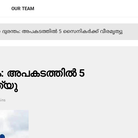
OUR TEAM
ദുരന്തം: അപകടത്തിൽ 5 സൈനികർക്ക് വീരമൃത്യു
ം: അപകടത്തിൽ 5
്യു
ins