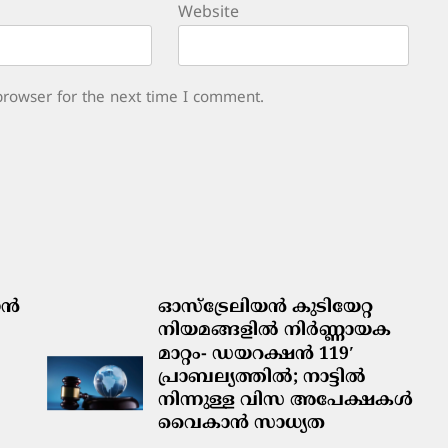
Website
browser for the next time I comment.
ിയൻ
ഓസ്‌ട്രേലിയൻ കുടിയേറ്റ
നിയമങ്ങളിൽ നിർണ്ണായക
മാറ്റം- ഡയറക്ഷൻ 119′
പ്രാബല്യത്തിൽ; നാട്ടിൽ
നിന്നുള്ള വിസ അപേക്ഷകൾ
വൈകാൻ സാധ്യത