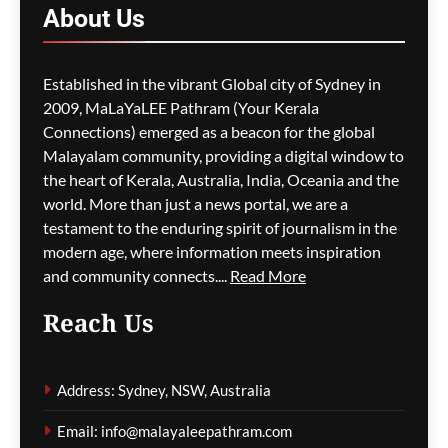
About
Us
മാറ്റങ്ങളും; ലേബർ
സർക്കാരിനെതിരെ
പ്രതിപക്ഷം,
Established in the vibrant Global city of Sydney in
പ്രവാസികളിൽ ആശങ്ക
2009, MaLaYaLEE Pathram (Your Kerala
ഗീത ദാസ്‌
2 hours ago
0
Connections) emerged as a beacon for the global
Malayalam community, providing a digital window to
the heart of Kerala, Australia, India, Oceania and the
ജീവനക്കാരുടെ ക്ഷാമം –
world. More than just a news portal, we are a
സിഡ്നി
testament to the enduring spirit of journalism in the
വിമാനത്താവളത്തിൽ
modern age, where information meets inspiration
നൂറിലധികം സർവീസുകൾ
and community connects....
Read More
വൈകി
Reach Us
ഗീത ദാസ്‌
3 hours ago
0
Address: Sydney, NSW, Australia
കോവിഡ് ബാധിച്ച് 50
Email: info@malayaleepathram.com
വയോധികർ മരിച്ച