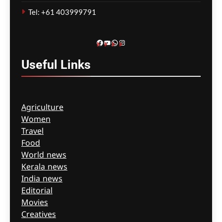
സംഭവം; മെൽബൺ സെന്റ്
Tel: +61 403999791
ബേസിൽസ് അധികൃതർ
കൊറോണിയൽ
ഇൻക്വസ്റ്റിൽ ഹാജരായി
Facebook
YouTube
WhatsApp
Instagram
ഗീത ദാസ്‌
3 hours ago
0
Useful
Links
Agriculture
Women
Travel
Food
World news
Kerala news
India news
Editorial
Movies
Creatives