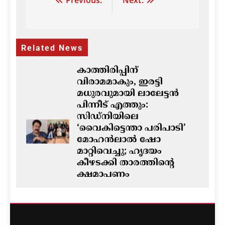
Post
Previous:
Next:
navigation
Related News
കാത്തിരിപ്പിന്
വിരാമമാകും, ഇരട്ടി
മധുരവുമായി ലാലേട്ടൻ
പിന്നീട് എത്തും:
സിഡ്നിയിലെ
‘വൈകിട്ടെന്താ പരിപാടി’
മോഹൻലാൽ ഷോ
മാറ്റിവെച്ചു; ഹൃദയം
കീഴടക്കി താരത്തിന്റെ
ക്ഷമാപണം
ഗീത ദാസ്‌
2 hours ago
0
ഓസ്‌ട്രേലിയയിൽ ഭവന
പ്രതിസന്ധിയും വിസ നിയമ