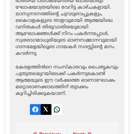
ഭാരതീയ പതാകയേന്തിയ ബാലന്മാരും
ഘോഷയാത്രയിലെ വേറിട്ട കാഴ്ചകളായി.
ലാസ്യനടനത്തിന്റെ ചുവടുവെപ്പുകളും,
കൈവളകളുടെ താളവുമായി ആത്മയിലെ
വനിതകൾ തിരുവാതിരയുമായി
ആഘോഷങ്ങൾക്ക് നിറം പകർന്നപ്പോൾ,
സ്വരരാഗമാധുരിയുടെ ഓണസമ്മാനവുമായി
ഗാനമേളയിലൂടെ ഗായകർ സദസ്സിൻ്റെ മനം
കവർന്നു.
കേരളത്തിൻറെ സംസ്കാരവും പൈതൃകവും
പുതുതലമുറയിലേക്ക് പകർന്നുകൊണ്ട്
ആത്മയുടെ ഈ വർഷത്തെ ഓണാഘോഷം
മറ്റൊരാണക്കാലത്തിന് തുടക്കം
കുറിച്ചിരിക്കുകയാണ്.
Facebook
Twitter
LinkedIn