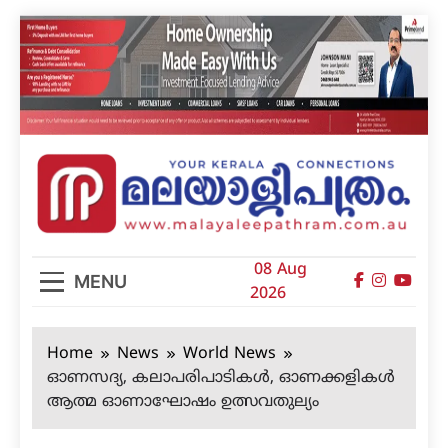
Skip
to
content
മലയാളിപത്രം
08 Aug
MENU
2026
Home
News
World News
ഓണസദ്യ, കലാപരിപാടികള്‍, ഓണക്കളികള്‍
ആത്മ ഓണാഘോഷം ഉത്സവതുല്യം