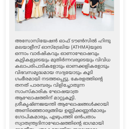
അസോസിയേഷൻ ഓഫ് ടൗൺസിൽ ഹിന്ദു
മലയാളീസ് ഓസ്ട്രേലിയ (ATHMA)യുടെ
ഒന്നാം വാർഷികവും ഓണാഘോഷവും
കുട്ടികളുടെയും മുതിർന്നവരുടെയും വിവിധ
കലാപരിപാടികളോടും ഓണക്കളികളോടും
വിഭവസമൃദ്ധമായ സദ്യയോടും കൂടി
ഗംഭീരമായി നടത്തപ്പെട്ടു. കേരളത്തിൻ്റെ
തനത് പാരമ്പര്യം വിളിച്ചോതുന്ന
സാംസ്കാരിക ഘോഷയാത്ര
ആഘോഷത്തിന് മാറ്റുകൂട്ടി.
ശ്രീകൃഷ്ണജയന്തി ആഘോഷങ്ങൾക്കായി
അണിഞ്ഞൊരുങ്ങിയ ഉണ്ണിക്കണ്ണൻമാരും
ഗോപികമാരും, എഴുപത്തി ഒൻപതാം
സ്വാതന്ത്ര്യദിനാഘോഷത്തിന്റെ ഭാഗമായി