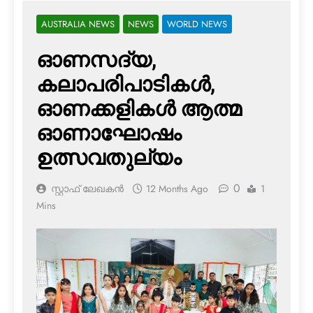
AUSTRALIA NEWS
NEWS
WORLD NEWS
ഓണസദ്യ,
കലാപരിപാടികള്‍,
ഓണക്കളികള്‍ ആത്മ
ഓണാഘോഷം
ഉത്സവതുല്യം
0
സ്റ്റാഫ് ലേഖകൻ
12 Months Ago
1
Mins