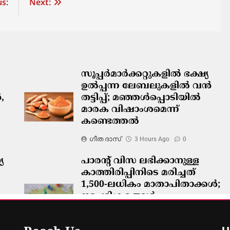
s:
Next:
സൂപ്പർമാർക്കറ്റുകളിൽ ഭക്ഷ്യ
ഉൽപ്പന്ന ലേബലുകളിൽ വൻ
,
തട്ടിപ്പ്; മഞ്ഞൾപ്പൊടിയിൽ
മാരക വിഷാംശമെന്ന്
കണ്ടെത്തൽ
ഗീത ദാസ്‌
3 Hours Ago
0
യ
പാരന്റ് വിസ ലഭിക്കാനുള്ള
കാത്തിരിപ്പിനിടെ മരിച്ചത്
1,500-ലധികം മാതാപിതാക്കൾ;
നടപടിക്രമങ്ങൾ
കർശനമാക്കാൻ സർക്കാർ
ഗീത ദാസ്‌
3 Hours Ago
0