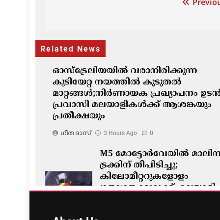
Post
Previou
navigation
Related News
ഓസ്‌ട്രേലിയയിൽ വരാനിരിക്കുന്ന
കുടിയേറ്റ നയത്തിൽ കൂടുതൽ
മാറ്റങ്ങൾ;നിർണായക പ്രഖ്യാപനം ഉടൻ
പ്രവാസി മലയാളികൾക്ക് ആശങ്കയും
പ്രതീക്ഷയും
ഗീത ദാസ്‌
3 Hours Ago
0
M5 മോട്ടോർവേയിൽ മാലിന്
ട്രക്കിന് തീപിടിച്ചു;
കിലോമീറ്ററുകളോളം
ഗതാഗതക്കുരുക്ക്, മലയാളി
യാത്രികരെയും ബാധിച്ചു
ഗീത ദാസ്‌
3 Hours Ago
0