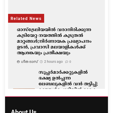
Related News
ഓസ്‌ട്രേലിയയിൽ വരാനിരിക്കുന്ന
കുടിയേറ്റ നയത്തിൽ കൂടുതൽ
മാറ്റങ്ങൾ;നിർണായക പ്രഖ്യാപനം
ഉടൻ, പ്രവാസി മലയാളികൾക്ക്
ആശങ്കയും പ്രതീക്ഷയും
ഗീത ദാസ്‌
2 hours ago
0
സൂപ്പർമാർക്കറ്റുകളിൽ
ഭക്ഷ്യ ഉൽപ്പന്ന
ലേബലുകളിൽ വൻ തട്ടിപ്പ്;
മഞ്ഞൾപ്പൊടിയിൽ മാരക
വിഷാംശമെന്ന്
കണ്ടെത്തൽ
ഗീത ദാസ്‌
3 hours ago
About
Us
0