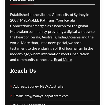
M5 മോട്ടോർവേയിൽ
Established in the vibrant Global city of Sydney in
മാലിന്യ ട്രക്കിന് തീപിടിച്ചു;
2009, MaLaYaLEE Pathram (Your Kerala
കിലോമീറ്ററുകളോളം
Connections) emerged as a beacon for the global
ഗതാഗതക്കുരുക്ക്, മലയാളി
Malayalam community, providing a digital window to
യാത്രികരെയും ബാധിച്ചു
the heart of Kerala, Australia, India, Oceania and the
world. More than just a news portal, we are a
ഗീത ദാസ്‌
3 hours ago
0
testament to the enduring spirit of journalism in the
modern age, where information meets inspiration
and community connects....
Read More
പാരന്റ് വിസ ലഭിക്കാനുള്ള
Reach Us
കാത്തിരിപ്പിനിടെ മരിച്ചത്
1,500-ലധികം
മാതാപിതാക്കൾ;
Address: Sydney, NSW, Australia
നടപടിക്രമങ്ങൾ
കർശനമാക്കാൻ സർക്കാർ
Email: info@malayaleepathram.com
ഗീത ദാസ്‌
3 hours ago
0