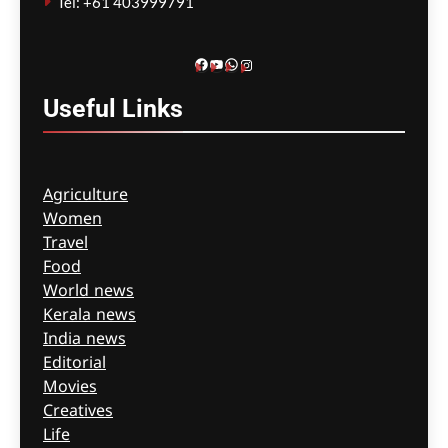
Tel: +61 403999791
Facebook
YouTube
WhatsApp
Instagram
Useful
Links
Agriculture
Women
Travel
Food
World news
Kerala news
India news
Editorial
Movies
Creatives
Life