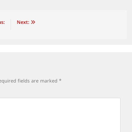
s:
Next:
equired fields are marked
*