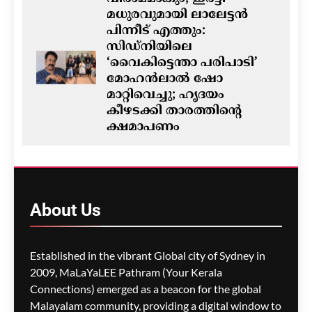
മധുരവുമായി ലാലേട്ടൻ
പിന്നീട് എത്തും:
സിഡ്നിയിലെ
‘വൈകിട്ടെന്താ പരിപാടി’
മോഹൻലാൽ ഷോ
മാറ്റിവെച്ചു; ഹൃദയം
കീഴടക്കി താരത്തിന്റെ
ക്ഷമാപണം
ഗീത ദാസ്‌
12 hours ago
0
ഓസ്‌ട്രേലിയയിൽ ഭവന
പ്രതിസന്ധിയും വിസ നിയമ
About
Us
മാറ്റങ്ങളും; ലേബർ
സർക്കാരിനെതിരെ
പ്രതിപക്ഷം,
Established in the vibrant Global city of Sydney in
പ്രവാസികളിൽ ആശങ്ക
2009, MaLaYaLEE Pathram (Your Kerala
ഗീത ദാസ്‌
12 hours ago
0
Connections) emerged as a beacon for the global
Malayalam community, providing a digital window to