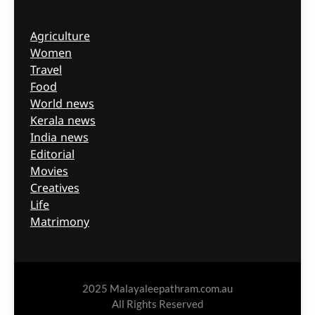
Agriculture
Women
Travel
Food
World news
Kerala news
India news
Editorial
Movies
Creatives
Life
Matrimony
2025 Malayaleepathram.com.au
All Rights Reserved