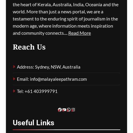
the heart of Kerala, Australia, India, Oceania and the
ജീവനക്കാരുടെ ക്ഷാമം –
world. More than just a news portal, we are a
സിഡ്നി
testament to the enduring spirit of journalism in the
വിമാനത്താവളത്തിൽ
modern age, where information meets inspiration
നൂറിലധികം സർവീസുകൾ
and community connects....
Read More
വൈകി
Reach Us
ഗീത ദാസ്‌
12 hours ago
0
Address: Sydney, NSW, Australia
കോവിഡ് ബാധിച്ച് 50
Email: info@malayaleepathram.com
വയോധികർ മരിച്ച
സംഭവം; മെൽബൺ സെന്റ്
Tel: +61 403999791
ബേസിൽസ് അധികൃതർ
കൊറോണിയൽ
ഇൻക്വസ്റ്റിൽ ഹാജരായി
Facebook
YouTube
WhatsApp
Instagram
ഗീത ദാസ്‌
12 hours ago
0
Useful
Links