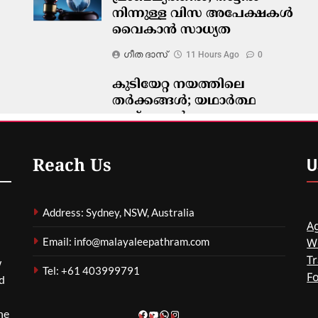
നിന്നുള്ള വിസ അപേക്ഷകൾ
വൈകാൻ സാധ്യത
ഗീത ദാസ്‌
11 Hours Ago
0
കുടിയേറ്റ നയത്തിലെ
തർക്കങ്ങൾ; യഥാർത്ഥ
പ്രശ്നങ്ങൾ
മറച്ചുവെക്കപ്പെടുന്നുവെന്ന്
വിദഗ്ദ്ധർ
U
Reach Us
ഗീത ദാസ്‌
11 Hours Ago
0
Address: Sydney, NSW, Australia
Ag
Email: info@malayaleepathram.com
W
Tr
w
Tel: +61 403999791
F
nd
he