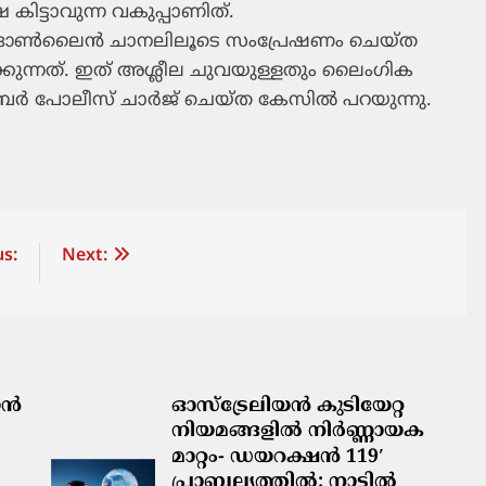
കിട്ടാവുന്ന വകുപ്പാണിത്.
്ന ഓണ്‍ലൈന്‍ ചാനലിലൂടെ സംപ്രേഷണം ചെയ്ത
ന്നത്. ഇത് അശ്ലീല ചുവയുള്ളതും ലൈംഗിക
്‍ പോലീസ് ചാര്‍ജ് ചെയ്ത കേസില്‍ പറയുന്നു.
s:
Next:
ിയൻ
ഓസ്‌ട്രേലിയൻ കുടിയേറ്റ
നിയമങ്ങളിൽ നിർണ്ണായക
മാറ്റം- ഡയറക്ഷൻ 119′
പ്രാബല്യത്തിൽ; നാട്ടിൽ