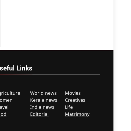
seful
Links
riculture
World news
Movies
omen
Kerala news
Creatives
avel
India news
Life
ood
Editorial
Matrimony