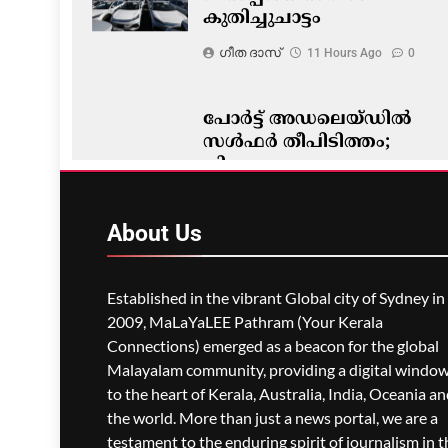
കുതിച്ചുചാട്ടം
ഗീത ദാസ്‌
11 Hours Ago
0
പോർട്ട് അഡലെയ്ഡിൽ
സൾഫർ തീപിടിത്തം;
വിഷപുക പടരുന്നു,
അടിയന്തര ഒഴിപ്പിക്കൽ
നിർദേശം
About
Us
ഗീത ദാസ്‌
11 Hours Ago
0
Established in the vibrant Global city of Sydney in
2009, MaLaYaLEE Pathram (Your Kerala
Connections) emerged as a beacon for the global
Malayalam community, providing a digital windo
to the heart of Kerala, Australia, India, Oceania a
the world. More than just a news portal, we are a
testament to the enduring spirit of journalism in t