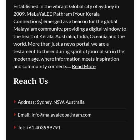
Established in the vibrant Global city of Sydney in
2009, MaLaYaLEE Pathram (Your Kerala
Connections) emerged as a beacon for the global
ലോക അണ്ടർ-20
അത്ലറ്റിക്സ്; ഇന്ത്യയ്ക്ക്
Malayalam community, providing a digital window to
മൂന്ന് മെഡലുകൾ
the heart of Kerala, Australia, India, Oceania and the
world. More than just a news portal, we are a
മെഹ്റു ഇസ്മായില്‍
45 minutes
testament to the enduring spirit of journalism in the
ago
0
modern age, where information meets inspiration
and community connects....
Read More
Reach Us
അർജുൻ ആയങ്കിയെ
പിടികൂടാൻ സഹായിച്ച
Address: Sydney, NSW, Australia
ഓട്ടോ ഡ്രൈവർക്ക് ഒരു
ലക്ഷം രൂപ പാരിതോഷികം
Email: info@malayaleepathram.com
മെഹ്റു ഇസ്മായില്‍
48 minutes
Tel: +61 403999791
ago
0