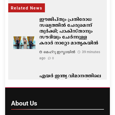
Related News
ഈജിപ്തും പ്രതിരോധ
സഖ്യത്തിൽ ചേരുമെന്ന്
തുർക്കി; പാകിസ്താനും
സൗദിയും ചേർന്നുള്ള
കരാർ നാറ്റോ മാതൃകയിൽ
മെഹ്റു ഇസ്മായില്‍
39 minutes
ago
0
എയർ ഇന്ത്യ വിമാനത്തിലെ
പൈലറ്റിന് ഡ്രഗ് ടെസ്റ്റിൽ
പരാജയമോ?
സ്ഥിരീകരിക്കാതെ എയർ
ഇന്ത്യ
About
Us
മെഹ്റു ഇസ്മായില്‍
42 minutes
ago
0