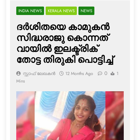
INDIA NEWS
KERALA NEWS
NEWS
ദര്‍ശിതയെ കാമുകന്‍
സിദ്ധരാജു കൊന്നത്
വായില്‍ ഇലക്ട്രിക്
തോട്ട തിരുകി പൊട്ടിച്ച്
0
സ്റ്റാഫ് ലേഖകൻ
12 Months Ago
1
Mins