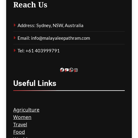
Reach Us
കാത്തിരിപ്പിനിടെ മരിച്ചത്
1,500-ലധികം
മാതാപിതാക്കൾ;
Address: Sydney, NSW, Australia
നടപടിക്രമങ്ങൾ
കർശനമാക്കാൻ സർക്കാർ
Email: info@malayaleepathram.com
ഗീത ദാസ്‌
3 hours ago
0
Tel: +61 403999791
Facebook
YouTube
WhatsApp
Instagram
Useful
Links
Agriculture
Women
Travel
Food