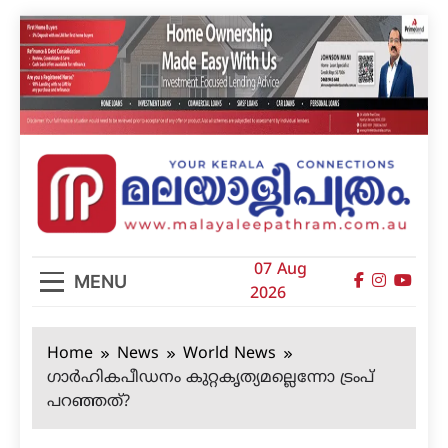
Skip
to
content
മലയാളിപത്രം
07 Aug
MENU
2026
Home
News
World News
ഗാർഹികപീഡനം കുറ്റകൃത്യമല്ലെന്നോ ട്രംപ്
പറഞ്ഞത്?