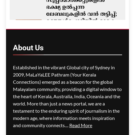
സൂപ്പർമാർക്കറ്റുകളിൽ
ഭക്ഷ്യ ഉൽപ്പന്ന
ലേബലുകളിൽ വൻ തട്ടിപ്പ്;
മഞ്ഞൾപ്പൊടിയിൽ മാരക
വിഷാംശമെന്ന്
കണ്ടെത്തൽ
ഗീത ദാസ്‌
3 hours ago
About
Us
0
M5 മോട്ടോർവേയിൽ
Established in the vibrant Global city of Sydney in
മാലിന്യ ട്രക്കിന് തീപിടിച്ചു;
2009, MaLaYaLEE Pathram (Your Kerala
കിലോമീറ്ററുകളോളം
Connections) emerged as a beacon for the global
ഗതാഗതക്കുരുക്ക്, മലയാളി
Malayalam community, providing a digital window to
യാത്രികരെയും ബാധിച്ചു
the heart of Kerala, Australia, India, Oceania and the
world. More than just a news portal, we are a
ഗീത ദാസ്‌
3 hours ago
0
testament to the enduring spirit of journalism in the
modern age, where information meets inspiration
and community connects....
Read More
പാരന്റ് വിസ ലഭിക്കാനുള്ള