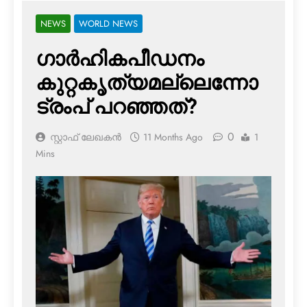
NEWS
WORLD NEWS
ഗാർഹികപീഡനം
കുറ്റകൃത്യമല്ലെന്നോ
ട്രംപ് പറഞ്ഞത്?
0
സ്റ്റാഫ് ലേഖകൻ
11 Months Ago
1
Mins