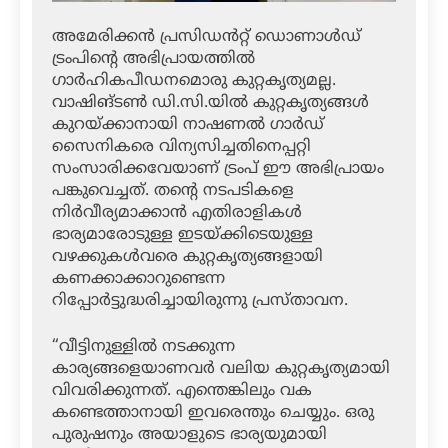
അമേരിക്കൻ പ്രസിഡൻറ്റ് ഡൊണാൾഡ്
ട്രംപിൻ്റെ അഭിപ്രായത്തിൽ
ഗാർഹികപീഡനമൊരു കുറ്റകൃത്യമല്ല.
വാഷിങ്ടൺ ഡി.സി.യിൽ കുറ്റകൃത്യങ്ങൾ
കുറയ്ക്കാനായി നാഷണൽ ഗാർഡ്
സൈനികരെ വിന്യസിച്ചതിനെപ്പറ്റി
സംസാരിക്കവേയാണ് ട്രംപ് ഈ അഭിപ്രായം
പങ്കുവെച്ചത്. തൻ്റെ നടപടികളെ
നിർവീര്യമാക്കാൻ എതിരാളികൾ
ഭാര്യമാരോടുള്ള ഇടയ്ക്കിടെയുള്ള
വഴക്കുകൾവരെ കുറ്റകൃത്യങ്ങളായി
കണക്കാക്കാറുണ്ടെന്ന
റിപ്പോർട്ടുദ്ധരിച്ചായിരുന്നു പ്രസ്താവന.
“വീട്ടിനുള്ളിൽ നടക്കുന്ന
കാര്യങ്ങളെയാണവർ വലിയ കുറ്റകൃത്യമായി
വിവരിക്കുന്നത്. എന്തെങ്കിലും വക
കണ്ടെത്താനായി ഇവരെന്തും ചെയ്യും. ഒരു
പുരുഷനും അയാളുടെ ഭാര്യയുമായി