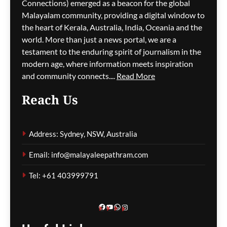
Connections) emerged as a beacon for the global
പോർട്ട് അഡലെയ്ഡിൽ
സൾഫർ തീപിടിത്തം;
Malayalam community, providing a digital window to
വിഷപുക പടരുന്നു,
the heart of Kerala, Australia, India, Oceania and the
അടിയന്തര ഒഴിപ്പിക്കൽ
world. More than just a news portal, we are a
നിർദേശം
testament to the enduring spirit of journalism in the
modern age, where information meets inspiration
ഗീത ദാസ്‌
9 hours ago
0
and community connects....
Read More
Reach Us
കുടിയേറ്റ നയത്തിലെ
തർക്കങ്ങൾ; യഥാർത്ഥ
Address: Sydney, NSW, Australia
പ്രശ്നങ്ങൾ
മറച്ചുവെക്കപ്പെടുന്നുവെന്ന്
Email: info@malayaleepathram.com
വിദഗ്ദ്ധർ
Tel: +61 403999791
ഗീത ദാസ്‌
9 hours ago
0
Facebook
YouTube
WhatsApp
Instagram