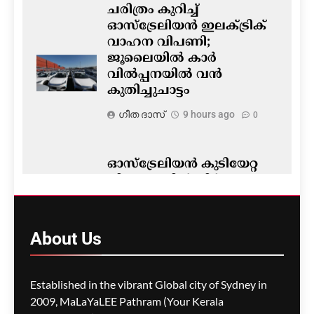
ചരിത്രം കുറിച്ച്
ഓസ്‌ട്രേലിയൻ ഇലക്ട്രിക്
വാഹന വിപണി;
ജൂലൈയിൽ കാർ
വിൽപ്പനയിൽ വൻ
കുതിച്ചുചാട്ടം
ഗീത ദാസ്‌
9 hours ago
0
ഓസ്‌ട്രേലിയൻ കുടിയേറ്റ
നിയമങ്ങളിൽ നിർണ്ണായക
മാറ്റം- ഡയറക്ഷൻ 119′
പ്രാബല്യത്തിൽ; നാട്ടിൽ
നിന്നുള്ള വിസ
About
Us
അപേക്ഷകൾ വൈകാൻ
സാധ്യത
Established in the vibrant Global city of Sydney in
ഗീത ദാസ്‌
9 hours ago
0
2009, MaLaYaLEE Pathram (Your Kerala