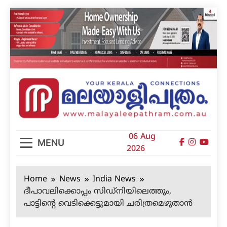
Skip
to
content
മലയാളിപത്രം
06 Aug
MENU
2026
Home
News
India News
ദീപാവലിക്കൊപ്പം സിഡ്‌നിയിലെത്തും,
പാട്ടിന്റെ വെടിക്കെട്ടുമായി ചരിത്രമെഴുതാന്‍