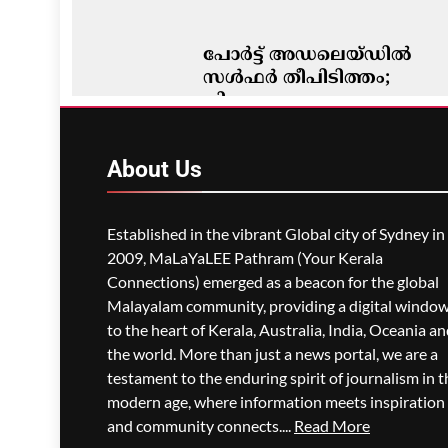
പോർട്ട് അഡലെയ്ഡിൽ
സൾഫർ തീപിടിത്തം;
വിഷപുക പടരുന്നു,
അടിയന്തര ഒഴിപ്പിക്കൽ
നിർദേശം
About
Us
ഗീത ദാസ്‌
12 Hours Ago
0
Established in the vibrant Global city of Sydney in
2009, MaLaYaLEE Pathram (Your Kerala
Connections) emerged as a beacon for the global
Malayalam community, providing a digital windo
to the heart of Kerala, Australia, India, Oceania a
the world. More than just a news portal, we are a
testament to the enduring spirit of journalism in t
modern age, where information meets inspiration
and community connects....
Read More