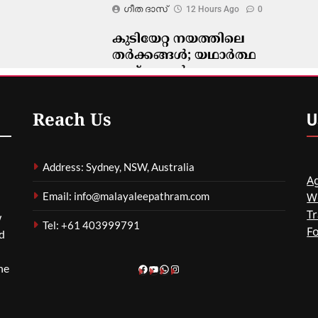
ഗീത ദാസ്‌
12 Hours Ago
0
കുടിയേറ്റ നയത്തിലെ
തർക്കങ്ങൾ; യഥാർത്ഥ
പ്രശ്നങ്ങൾ
മറച്ചുവെക്കപ്പെടുന്നുവെന്ന്
വിദഗ്ദ്ധർ
U
Reach Us
ഗീത ദാസ്‌
12 Hours Ago
0
Address: Sydney, NSW, Australia
Ag
Email: info@malayaleepathram.com
W
Tr
w
Tel: +61 403999791
F
nd
he
Facebook
YouTube
WhatsApp
Instagram