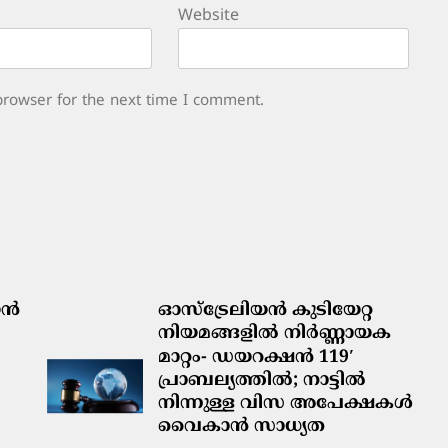
Website
browser for the next time I comment.
ിയൻ
ഓസ്‌ട്രേലിയൻ കുടിയേറ്റ
നിയമങ്ങളിൽ നിർണ്ണായക
മാറ്റം- ഡയറക്ഷൻ 119′
പ്രാബല്യത്തിൽ; നാട്ടിൽ
നിന്നുള്ള വിസ അപേക്ഷകൾ
വൈകാൻ സാധ്യത