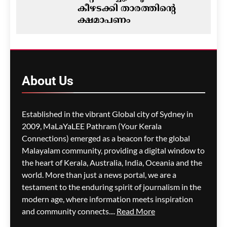
കീഴടക്കി താരത്തിന്റെ
ക്ഷമാപണം
ഗീത ദാസ്‌
12 hours ago
0
ഓസ്‌ട്രേലിയയിൽ ഭവന
പ്രതിസന്ധിയും വിസ നിയമ
About
Us
മാറ്റങ്ങളും; ലേബർ
സർക്കാരിനെതിരെ
പ്രതിപക്ഷം,
Established in the vibrant Global city of Sydney in
പ്രവാസികളിൽ ആശങ്ക
2009, MaLaYaLEE Pathram (Your Kerala
ഗീത ദാസ്‌
12 hours ago
0
Connections) emerged as a beacon for the global
Malayalam community, providing a digital window to
the heart of Kerala, Australia, India, Oceania and the
ജീവനക്കാരുടെ ക്ഷാമം –
world. More than just a news portal, we are a
സിഡ്നി
testament to the enduring spirit of journalism in the
വിമാനത്താവളത്തിൽ
modern age, where information meets inspiration
നൂറിലധികം സർവീസുകൾ
and community connects....
Read More
വൈകി