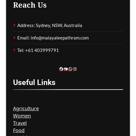
Reach Us
ഗീത ദാസ്‌
12 hours ago
0
Address: Sydney, NSW, Australia
കോവിഡ് ബാധിച്ച് 50
Email: info@malayaleepathram.com
വയോധികർ മരിച്ച
സംഭവം; മെൽബൺ സെന്റ്
Tel: +61 403999791
ബേസിൽസ് അധികൃതർ
കൊറോണിയൽ
ഇൻക്വസ്റ്റിൽ ഹാജരായി
Facebook
YouTube
WhatsApp
Instagram
ഗീത ദാസ്‌
12 hours ago
0
Useful
Links
Agriculture
Women
Travel
Food