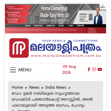
Skip
to
content
മലയാളിപത്രം
09 Aug
MENU
2026
Home
News
India News
ഡോ. ഉമര്‍ നബിയുടെ സുഹൃത്തായ
ഡോക്ടര്‍ പത്താന്‍കോട്ട് അറസ്റ്റില്‍, അല്‍
ഫലായുമായി അടുത്ത ബന്ധം, ചോദ്യം