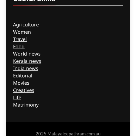
Agriculture
Women
Travel
Food
World news
Kerala news
India news
Editorial
Movies
Creatives
Life
Matrimony
2025 Malayaleepathram.com.au