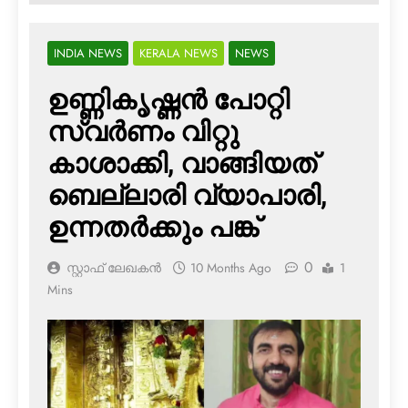
INDIA NEWS
KERALA NEWS
NEWS
ഉണ്ണികൃഷ്ണന്‍ പോറ്റി
സ്വര്‍ണം വിറ്റു
കാശാക്കി, വാങ്ങിയത്
ബെല്ലാരി വ്യാപാരി,
ഉന്നതര്‍ക്കും പങ്ക്
0
സ്റ്റാഫ് ലേഖകൻ
10 Months Ago
1
Mins