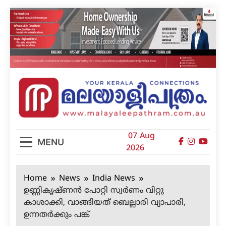
Skip
to
content
മലയാളിപത്രം
07 Aug
MENU
2026
Home
News
India News
ഉണ്ണികൃഷ്ണന്‍ പോറ്റി സ്വര്‍ണം വിറ്റു
കാശാക്കി, വാങ്ങിയത് ബെല്ലാരി വ്യാപാരി,
ഉന്നതര്‍ക്കും പങ്ക്