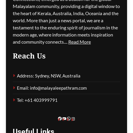
മഴക്കെടുതി തുടരുന്നു; 762
Malayalam community, providing a digital window to
വീടുകൾ തകർന്നു, മരണം
the heart of Kerala, Australia, India, Oceania and the
28 ആയി
world. More than just a news portal, we are a
testament to the enduring spirit of journalism in the
മെഹ്റു ഇസ്മായില്‍
2 hours
modern age, where information meets inspiration
ago
0
and community connects....
Read More
Reach Us
ആയുധക്ഷാമ റിപ്പോർട്ടിൽ
Address: Sydney, NSW, Australia
ട്രംപ്–ഹെഗ്‌സെത്ത്
ഭിന്നതയെന്ന
Email: info@malayaleepathram.com
റിപ്പോർട്ടുകൾ; വൈറ്റ്
ഹൗസ് നിഷേധിച്ചു
Tel: +61 403999791
മെഹ്റു ഇസ്മായില്‍
2 hours
ago
0
Facebook
YouTube
WhatsApp
Instagram
Useful
Links