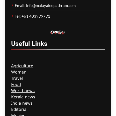
കർശനമാക്കാൻ സർക്കാർ
Email: info@malayaleepathram.com
ഗീത ദാസ്‌
6 hours ago
0
Tel: +61 403999791
Facebook
YouTube
WhatsApp
Instagram
Useful
Links
Agriculture
Women
Travel
Food
World news
Kerala news
India news
Editorial