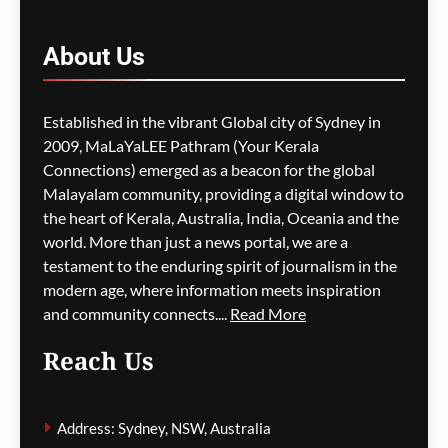
കണ്ടെത്തൽ
ഗീത ദാസ്‌
6 hours ago
About
Us
0
M5 മോട്ടോർവേയിൽ
Established in the vibrant Global city of Sydney in
മാലിന്യ ട്രക്കിന് തീപിടിച്ചു;
2009, MaLaYaLEE Pathram (Your Kerala
കിലോമീറ്ററുകളോളം
Connections) emerged as a beacon for the global
ഗതാഗതക്കുരുക്ക്, മലയാളി
Malayalam community, providing a digital window to
യാത്രികരെയും ബാധിച്ചു
the heart of Kerala, Australia, India, Oceania and the
world. More than just a news portal, we are a
ഗീത ദാസ്‌
6 hours ago
0
testament to the enduring spirit of journalism in the
modern age, where information meets inspiration
and community connects....
Read More
പാരന്റ് വിസ ലഭിക്കാനുള്ള
Reach Us
കാത്തിരിപ്പിനിടെ മരിച്ചത്
1,500-ലധികം
മാതാപിതാക്കൾ;
Address: Sydney, NSW, Australia
നടപടിക്രമങ്ങൾ