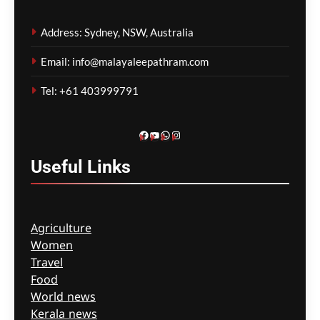
ഇറ്റാലിയൻ തീരത്ത്
Address: Sydney, NSW, Australia
നൂറ്റാണ്ടുകൾ പഴക്കമുള്ള
റോമൻ കപ്പലിന്റെ
Email: info@malayaleepathram.com
തിരുശേഷിപ്പ് കണ്ടെത്തി;
കൂടെ അപൂർവ
Tel: +61 403999791
മൺഭരണികളും ഭീമൻ
സമുദ്രാന്തര അഗ്നിപർവത
ഗർത്തവും
Facebook
YouTube
WhatsApp
Instagram
ഗീത ദാസ്‌
25 minutes ago
0
Useful
Links
Agriculture
Women
Travel
Food
World news
Kerala news