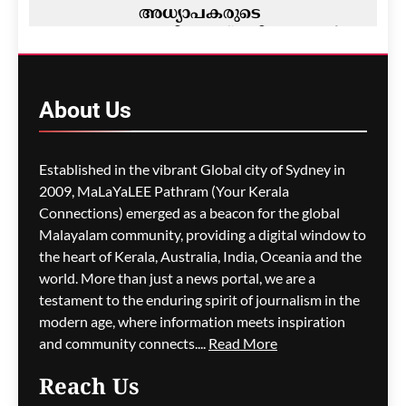
അധ്യാപകരുടെ
പണിമുടക്ക് ഒഴിവാക്കാൻ
പുതിയ ഓഫറുമായി
വിക്ടോറിയൻ സർക്കാർ;
ഏകകാല ബോണസും
About
Us
ശമ്പള വർദ്ധനവും
വാഗ്ദാനം ചെയ്തു
Established in the vibrant Global city of Sydney in
ഗീത ദാസ്‌
13 minutes ago
0
2009, MaLaYaLEE Pathram (Your Kerala
Connections) emerged as a beacon for the global
കുടിയേറ്റ ലക്ഷ്യങ്ങൾ
കൈവരിക്കുന്നതിൽ
Malayalam community, providing a digital window to
ആൽബനീസ് സർക്കാർ
the heart of Kerala, Australia, India, Oceania and the
പരാജയപ്പെട്ടു; നാല്
world. More than just a news portal, we are a
വർഷത്തിനിടെ 10 ലക്ഷം
testament to the enduring spirit of journalism in the
പേരെ എത്തിക്കാൻ
modern age, where information meets inspiration
നീക്കമെന്ന് പോളിൻ
and community connects....
Read More
ഹാൻസൺ
Reach Us
ഗീത ദാസ്‌
15 minutes ago
0