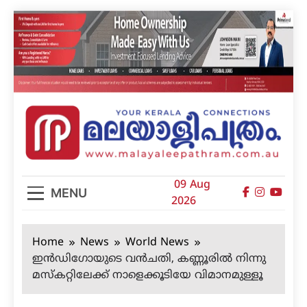
Skip
to
content
മലയാളിപത്രം
09 Aug
MENU
2026
Home
News
World News
ഇന്‍ഡിഗോയുടെ വന്‍ചതി, കണ്ണൂരില്‍ നിന്നു
മസ്‌കറ്റിലേക്ക് നാളെക്കൂടിയേ വിമാനമുള്ളൂ