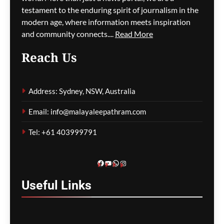
തോട്ടക്കാരന് വൻ തുക
testament to the enduring spirit of journalism in the
പിഴ
modern age, where information meets inspiration
and community connects....
Read More
ഗീത ദാസ്‌
2 hours ago
0
Reach Us
ന്യൂ സൗത്ത് വെയിൽസിൽ
റോഡരികിൽ
Address: Sydney, NSW, Australia
പെട്ടിയിലാക്കിയ നിലയിൽ
സ്ത്രീയുടെ മൃതദേഹം
Email: info@malayaleepathram.com
കണ്ടെത്തി
Tel: +61 403999791
ഗീത ദാസ്‌
2 hours ago
0
Facebook
YouTube
WhatsApp
Instagram
Useful
Links