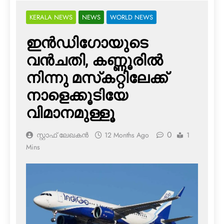
KERALA NEWS
NEWS
WORLD NEWS
ഇന്‍ഡിഗോയുടെ
വന്‍ചതി, കണ്ണൂരില്‍
നിന്നു മസ്‌കറ്റിലേക്ക്
നാളെക്കൂടിയേ
വിമാനമുള്ളൂ
0
സ്റ്റാഫ് ലേഖകൻ
12 Months Ago
1
Mins