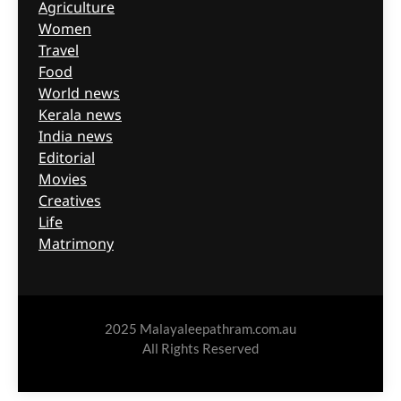
Agriculture
Women
Travel
Food
World news
Kerala news
India news
Editorial
Movies
Creatives
Life
Matrimony
2025 Malayaleepathram.com.au
All Rights Reserved