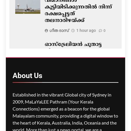
വിമാനങ്ങൾ
കൂട്ടിയിടിക്കുന്നതിൽ നിന്ന്
രക്ഷപ്പെട്ടത്
തലനാരിഴയ്ക്ക്
ഗീത ദാസ്‌
1 hour ago
0
ഓസ്ട്രേലിയൻ ചൂതാട്ട
നിയമം; പരസ്യങ്ങളുടെ
കാര്യത്തിൽ
വിട്ടുവീഴ്ചയില്ലാതെ
സർക്കാർ
About
Us
ഗീത ദാസ്‌
2 hours ago
0
Established in the vibrant Global city of Sydney in
2009, MaLaYaLEE Pathram (Your Kerala
Connections) emerged as a beacon for the global
സിഡ്നിയിൽ
കടൽത്തീരത്തെ
Malayalam community, providing a digital window to
കാഴ്ചകൾക്കായി 287
the heart of Kerala, Australia, India, Oceania and the
മരങ്ങൾ വെട്ടിനശിപ്പിച്ചു;
world. More than just a news portal, we are a