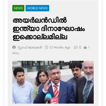
NEWS
WORLD NEWS
അയര്‍ലന്‍ഡില്‍
ഇന്ത്യാ ദിനാഘോഷം
ഇക്കൊല്ലമില്ല
0
സ്റ്റാഫ് ലേഖകൻ
12 Months Ago
1
Mins