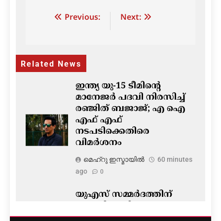
Post
Previous:
Next:
navigation
Related News
ഇന്ത്യ യു-15 ടീമിന്റെ
മാനേജർ പദവി നിരസിച്ച്
രഞ്ജിത് ബജാജ്; എ ഐ
എഫ് എഫ്
നടപടിക്കെതിരെ
വിമർശനം
മെഹ്റു ഇസ്മായില്‍
60 minutes
ago
0
യുഎസ് സമ്മർദത്തിന്
വഴങ്ങി യുപിഐ നയം
മാറ്റരുതെന്ന് GTRI; ഇടപാട്