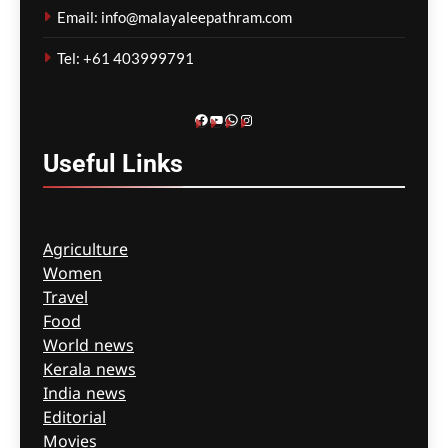
ജാമ്യരേഖകൾ
Email: info@malayaleepathram.com
കീറിയെറിഞ്ഞ് പ്രതി
Tel: +61 403999791
മെഹ്റു ഇസ്മായില്‍
1 hour
ago
0
Facebook
YouTube
WhatsApp
Instagram
Useful
Links
Agriculture
Women
Travel
Food
World news
Kerala news
India news
Editorial
Movies