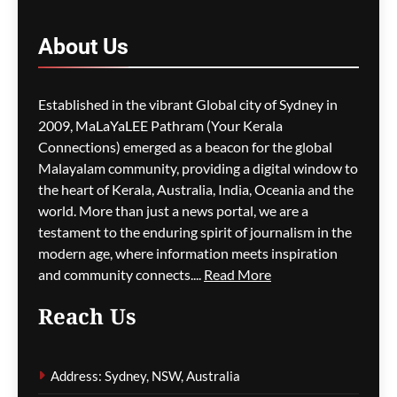
നിരക്കിൽ വിവാദം
About
Us
മെഹ്റു ഇസ്മായില്‍
1 hour
ago
0
Established in the vibrant Global city of Sydney in
2009, MaLaYaLEE Pathram (Your Kerala
Connections) emerged as a beacon for the global
മെസ്സിയെ ലക്ഷ്യമിട്ട്
ബോംബ് ആക്രമണ
Malayalam community, providing a digital window to
ഭീഷണി; ലോകകപ്പിനിടെ
the heart of Kerala, Australia, India, Oceania and the
സുരക്ഷാഭീഷണികൾ
world. More than just a news portal, we are a
വെളിപ്പെടുത്തി ചോർന്ന
testament to the enduring spirit of journalism in the
പൊലീസ് റിപ്പോർട്ട്
modern age, where information meets inspiration
and community connects....
Read More
മെഹ്റു ഇസ്മായില്‍
1 hour
ago
0
Reach Us
വിമാനത്തിന്റെ വാതിൽ
തുറക്കാൻ ശ്രമിച്ച കേസ്;
Address: Sydney, NSW, Australia
കോടതിയിലും ബഹളം,