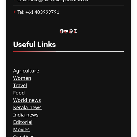
വിദഗ്ദ്ധർ
Tel: +61 403999791
ഗീത ദാസ്‌
9 hours ago
0
Facebook
YouTube
WhatsApp
Instagram
Useful
Links
Agriculture
Women
Travel
Food
World news
Kerala news
India news
Editorial
Movies