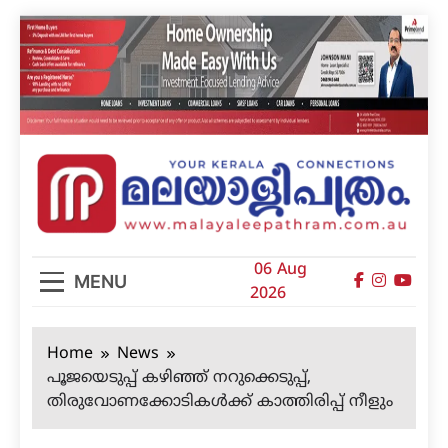
Skip
to
content
മലയാളിപത്രം
06 Aug
MENU
2026
Home
News
പൂജയെടുപ്പ് കഴിഞ്ഞ് നറുക്കെടുപ്പ്,
തിരുവോണക്കോടികള്‍ക്ക് കാത്തിരിപ്പ് നീളും