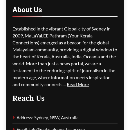
നിന്നുള്ള വിസ
About
Us
അപേക്ഷകൾ വൈകാൻ
സാധ്യത
Established in the vibrant Global city of Sydney in
ഗീത ദാസ്‌
8 hours ago
0
2009, MaLaYaLEE Pathram (Your Kerala
Connections) emerged as a beacon for the global
പോർട്ട് അഡലെയ്ഡിൽ
സൾഫർ തീപിടിത്തം;
Malayalam community, providing a digital window to
വിഷപുക പടരുന്നു,
the heart of Kerala, Australia, India, Oceania and the
അടിയന്തര ഒഴിപ്പിക്കൽ
world. More than just a news portal, we are a
നിർദേശം
testament to the enduring spirit of journalism in the
modern age, where information meets inspiration
ഗീത ദാസ്‌
9 hours ago
0
and community connects....
Read More
Reach Us
കുടിയേറ്റ നയത്തിലെ
തർക്കങ്ങൾ; യഥാർത്ഥ
Address: Sydney, NSW, Australia
പ്രശ്നങ്ങൾ
മറച്ചുവെക്കപ്പെടുന്നുവെന്ന്
Email: info@malayaleepathram.com