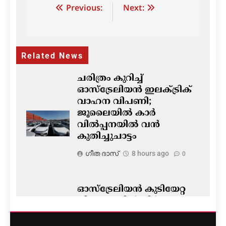
Post
Previous:
Next:
navigation
Related News
ചരിത്രം കുറിച്ച്
ഓസ്‌ട്രേലിയൻ ഇലക്ട്രിക്
വാഹന വിപണി;
ജൂലൈയിൽ കാർ
വിൽപ്പനയിൽ വൻ
കുതിച്ചുചാട്ടം
ഗീത ദാസ്‌
8 hours ago
0
ഓസ്‌ട്രേലിയൻ കുടിയേറ്റ
നിയമങ്ങളിൽ നിർണ്ണായക
മാറ്റം- ഡയറക്ഷൻ 119′
പ്രാബല്യത്തിൽ; നാട്ടിൽ