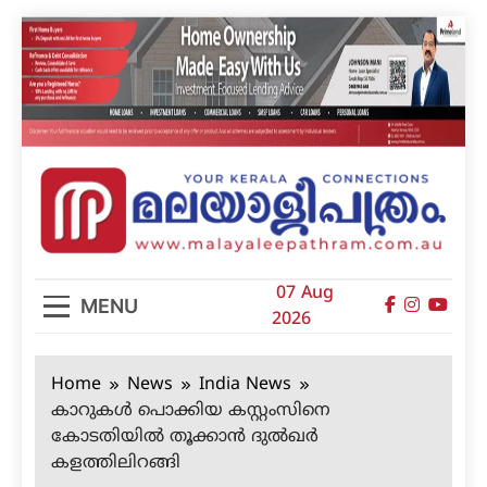
Skip
to
content
മലയാളിപത്രം
07 Aug
MENU
2026
Home
News
India News
കാറുകള്‍ പൊക്കിയ കസ്റ്റംസിനെ
കോടതിയില്‍ തൂക്കാന്‍ ദുല്‍ഖര്‍
കളത്തിലിറങ്ങി