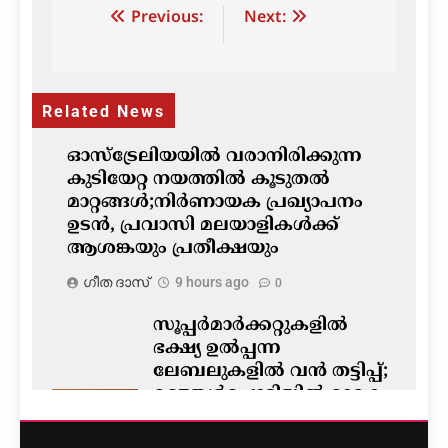
Post
Previous:
Next:
navigation
Related News
ഓസ്‌ട്രേലിയയിൽ വരാനിരിക്കുന്ന
കുടിയേറ്റ നയത്തിൽ കൂടുതൽ
മാറ്റങ്ങൾ;നിർണായക പ്രഖ്യാപനം
ഉടൻ, പ്രവാസി മലയാളികൾക്ക്
ആശങ്കയും പ്രതീക്ഷയും
ഗീത ദാസ്‌
9 hours ago
0
സൂപ്പർമാർക്കറ്റുകളിൽ
ഭക്ഷ്യ ഉൽപ്പന്ന
ലേബലുകളിൽ വൻ തട്ടിപ്പ്;
മഞ്ഞൾപ്പൊടിയിൽ മാരക
വിഷാംശമെന്ന്
കണ്ടെത്തൽ