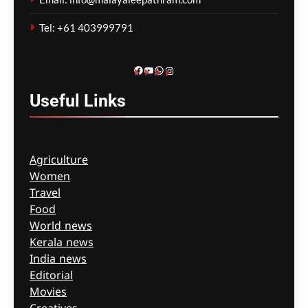
ഗീത ദാസ്‌
9 hours ago
0
Tel: +61 403999791
Facebook
YouTube
WhatsApp
Instagram
Useful
Links
Agriculture
Women
Travel
Food
World news
Kerala news
India news
Editorial
Movies