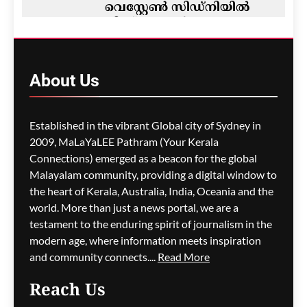
വെസ്റ്റേൺ സിഡ്‌നിയില്‍
നിന്ന് ഏഷ്യൻ
രാജ്യങ്ങളിലേക്ക് നേരിട്ടുള്ള
വിയറ്റ്ജെറ്റ് വിമാന
സർവീസ് പ്രഖ്യാപിച്ചു
About
Us
ഗീത ദാസ്‌
16 minutes ago
0
Established in the vibrant Global city of Sydney in
2009, MaLaYaLEE Pathram (Your Kerala
Connections) emerged as a beacon for the global
സിഡ്നി മലയാളി
അസോസിയേഷൻ
Malayalam community, providing a digital window to
ഗോൾഡൻ ജൂബിലി
the heart of Kerala, Australia, India, Oceania and the
ആഘോഷവും ഓണം
world. More than just a news portal, we are a
സംഗീത സന്ധ്യയും ഓഗസ്റ്റ്
testament to the enduring spirit of journalism in the
15-ന്
modern age, where information meets inspiration
and community connects....
Read More
ഗീത ദാസ്‌
21 minutes ago
0
Reach Us