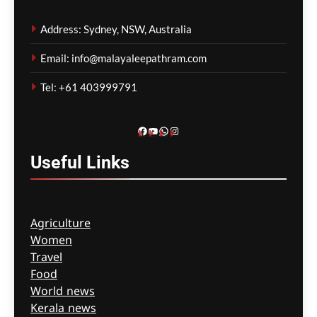
മെഡികെയർ ബൾക്ക്
ബില്ലിംഗിൽ റെക്കോർഡ്
Address: Sydney, NSW, Australia
വർദ്ധനവ്; ജിപി
സന്ദർശനങ്ങൾ കൂടുതൽ
Email: info@malayaleepathram.com
സൗജന്യമാകും
Tel: +61 403999791
ഗീത ദാസ്‌
23 minutes ago
0
Facebook
YouTube
WhatsApp
Instagram
Useful
Links
Agriculture
Women
Travel
Food
World news
Kerala news