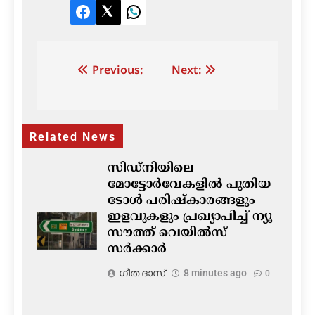
Facebook
Twitter
LinkedIn
Post
Previous:
Next:
navigation
Related News
സിഡ്നിയിലെ
മോട്ടോർവേകളിൽ പുതിയ
ടോൾ പരിഷ്‌കാരങ്ങളും
ഇളവുകളും പ്രഖ്യാപിച്ച് ന്യൂ
സൗത്ത് വെയിൽസ്
സർക്കാർ
ഗീത ദാസ്‌
8 minutes ago
0