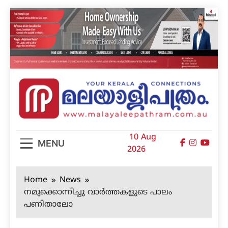
Skip
to
content
മലയാളിപത്രം
10 Aug
MENU
2026
Home
News
നമുക്കൊന്നിച്ചു വാര്‍ത്തകളുടെ പാലം
പണിതാലോ