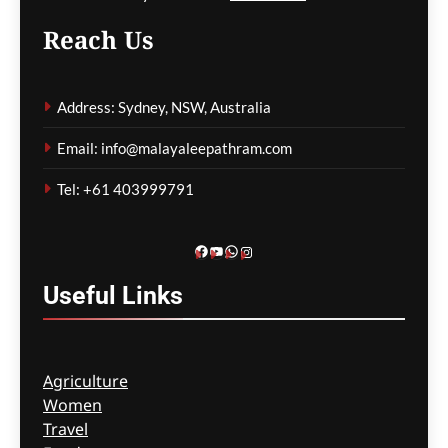
പാരന്റ് വിസ ലഭിക്കാനുള്ള
Reach Us
കാത്തിരിപ്പിനിടെ മരിച്ചത്
1,500-ലധികം
മാതാപിതാക്കൾ;
Address: Sydney, NSW, Australia
നടപടിക്രമങ്ങൾ
കർശനമാക്കാൻ സർക്കാർ
Email: info@malayaleepathram.com
ഗീത ദാസ്‌
3 hours ago
0
Tel: +61 403999791
Facebook
YouTube
WhatsApp
Instagram
Useful
Links
Agriculture
Women
Travel