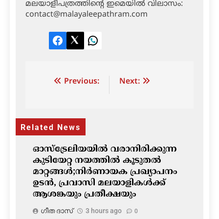
മലയാളീപത്രത്തിന്റെ ഇമെയില്‍ വിലാസം:
contact@malayaleepathram.com
Facebook
Twitter
LinkedIn
Post
Previous:
Next:
navigation
Related News
ഓസ്‌ട്രേലിയയിൽ വരാനിരിക്കുന്ന
കുടിയേറ്റ നയത്തിൽ കൂടുതൽ
മാറ്റങ്ങൾ;നിർണായക പ്രഖ്യാപനം
ഉടൻ, പ്രവാസി മലയാളികൾക്ക്
ആശങ്കയും പ്രതീക്ഷയും
ഗീത ദാസ്‌
3 hours ago
0