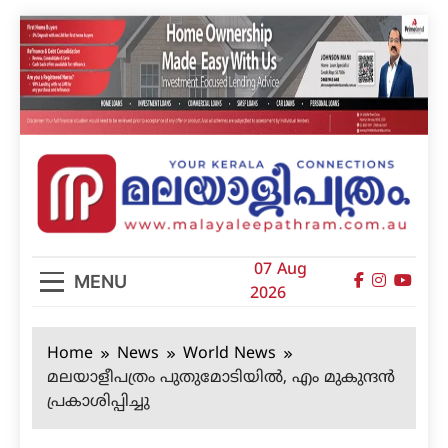
Skip
to
content
മലയാളിപത്രം
07 Aug
MENU
2026
Home
News
World News
മലയാളീപത്രം പുതുമോടിയില്‍, എം മുകുന്ദന്‍
പ്രകാശിപ്പിച്ചു