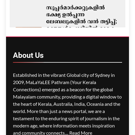
സൂപ്പർമാർക്കറ്റുകളിൽ
ഭക്ഷ്യ ഉൽപ്പന്ന
ലേബലുകളിൽ വൻ തട്ടിപ്പ്;
മഞ്ഞൾപ്പൊടിയിൽ മാരക
വിഷാംശമെന്ന്
കണ്ടെത്തൽ
ഗീത ദാസ്‌
3 hours ago
About
Us
0
M5 മോട്ടോർവേയിൽ
Established in the vibrant Global city of Sydney in
മാലിന്യ ട്രക്കിന് തീപിടിച്ചു;
2009, MaLaYaLEE Pathram (Your Kerala
കിലോമീറ്ററുകളോളം
Connections) emerged as a beacon for the global
ഗതാഗതക്കുരുക്ക്, മലയാളി
Malayalam community, providing a digital window to
യാത്രികരെയും ബാധിച്ചു
the heart of Kerala, Australia, India, Oceania and the
world. More than just a news portal, we are a
ഗീത ദാസ്‌
3 hours ago
0
testament to the enduring spirit of journalism in the
modern age, where information meets inspiration
and community connects....
Read More