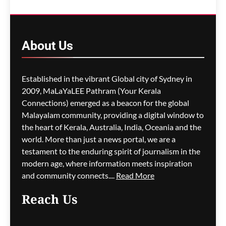
പൈലറ്റിന് ഡ്രഗ് ടെസ്റ്റിൽ
പരാജയമോ?
സ്ഥിരീകരിക്കാതെ എയർ
ഇന്ത്യ
About
Us
മെഹ്റു ഇസ്മായില്‍
4 minutes
ago
0
Established in the vibrant Global city of Sydney in
2009, MaLaYaLEE Pathram (Your Kerala
Connections) emerged as a beacon for the global
ലോക അണ്ടർ-20
അത്ലറ്റിക്സ്; ഇന്ത്യയ്ക്ക്
Malayalam community, providing a digital window to
മൂന്ന് മെഡലുകൾ
the heart of Kerala, Australia, India, Oceania and the
world. More than just a news portal, we are a
മെഹ്റു ഇസ്മായില്‍
7 minutes
testament to the enduring spirit of journalism in the
ago
0
modern age, where information meets inspiration
and community connects....
Read More
Reach Us
അർജുൻ ആയങ്കിയെ