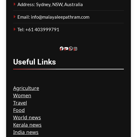
പിടികൂടാൻ സഹായിച്ച
Address: Sydney, NSW, Australia
ഓട്ടോ ഡ്രൈവർക്ക് ഒരു
ലക്ഷം രൂപ പാരിതോഷികം
Email: info@malayaleepathram.com
മെഹ്റു ഇസ്മായില്‍
10 minutes
Tel: +61 403999791
ago
0
Facebook
YouTube
WhatsApp
Instagram
Useful
Links
Agriculture
Women
Travel
Food
World news
Kerala news
India news