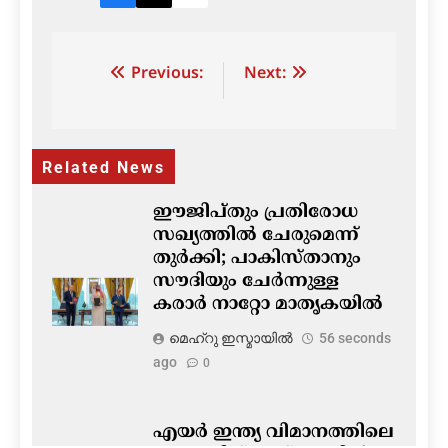
Post
Previous:
Next:
navigation
Related News
ഈജിപ്തും പ്രതിരോധ
സഖ്യത്തിൽ ചേരുമെന്ന്
തുർക്കി; പാകിസ്താനും
സൗദിയും ചേർന്നുള്ള
കരാർ നാറ്റോ മാതൃകയിൽ
മെഹ്റു ഇസ്മായില്‍
56 seconds
ago
0
എയർ ഇന്ത്യ വിമാനത്തിലെ