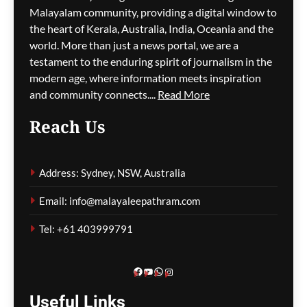
ഗതാഗതക്കുരുക്ക്, മലയാളി
Malayalam community, providing a digital window to
യാത്രികരെയും ബാധിച്ചു
the heart of Kerala, Australia, India, Oceania and the
world. More than just a news portal, we are a
ഗീത ദാസ്‌
15 minutes ago
0
testament to the enduring spirit of journalism in the
modern age, where information meets inspiration
and community connects....
Read More
പാരന്റ് വിസ ലഭിക്കാനുള്ള
Reach Us
കാത്തിരിപ്പിനിടെ മരിച്ചത്
1,500-ലധികം
മാതാപിതാക്കൾ;
Address: Sydney, NSW, Australia
നടപടിക്രമങ്ങൾ
കർശനമാക്കാൻ സർക്കാർ
Email: info@malayaleepathram.com
ഗീത ദാസ്‌
19 minutes ago
0
Tel: +61 403999791
Facebook
YouTube
WhatsApp
Instagram
Useful
Links