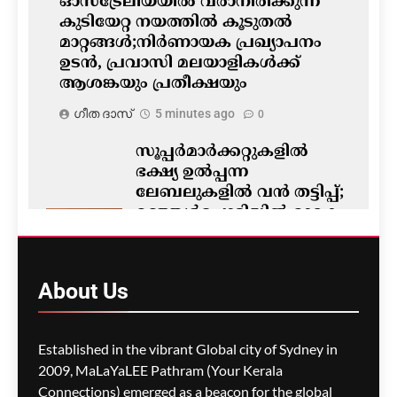
ഓസ്‌ട്രേലിയയിൽ വരാനിരിക്കുന്ന
കുടിയേറ്റ നയത്തിൽ കൂടുതൽ
മാറ്റങ്ങൾ;നിർണായക പ്രഖ്യാപനം
ഉടൻ, പ്രവാസി മലയാളികൾക്ക്
ആശങ്കയും പ്രതീക്ഷയും
ഗീത ദാസ്‌
5 minutes ago
0
സൂപ്പർമാർക്കറ്റുകളിൽ
ഭക്ഷ്യ ഉൽപ്പന്ന
ലേബലുകളിൽ വൻ തട്ടിപ്പ്;
മഞ്ഞൾപ്പൊടിയിൽ മാരക
വിഷാംശമെന്ന്
കണ്ടെത്തൽ
ഗീത ദാസ്‌
8 minutes ago
About
Us
0
M5 മോട്ടോർവേയിൽ
Established in the vibrant Global city of Sydney in
മാലിന്യ ട്രക്കിന് തീപിടിച്ചു;
2009, MaLaYaLEE Pathram (Your Kerala
കിലോമീറ്ററുകളോളം
Connections) emerged as a beacon for the global