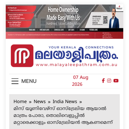
Skip
to
content
മലയാളിപത്രം
07 Aug
MENU
2026
Home
News
India News
മിസ് യൂണിവേഴ്‌സ് ഓസ്‌ട്രേലിയ ആയാല്‍
മാത്രം പോരാ, തൊലിവെളുപ്പില്‍
മറ്റാരെക്കാളും ഓസ്‌ട്രേലിയന്‍ ആകണമെന്ന്