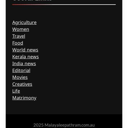
Agriculture
Women
Travel
Food
World news
Kerala news
India news
Editorial
Movies
Creatives
Life
Matrimony
2025 Malayaleepathram.com.au