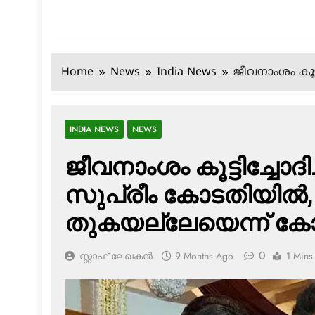
Home
News
India News
ജീവനാംശം കൂട്
INDIA NEWS
NEWS
ജീവനാംശം കൂട്ടിച്ചോദിച
സുപ്രീം കോടതിയില്‍
തുകയല്ലേയെന്ന് ക
0
സ്റ്റാഫ് ലേഖകൻ
9 Months Ago
1 Mins