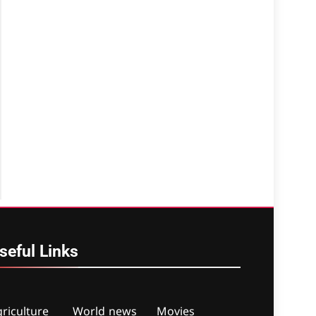
seful
Links
riculture
World news
Movies