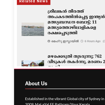
Related News
ശ്രീലങ്കൻ തീരത്ത്
അപകടത്തിൽപ്പെട്ട ഇന്ത്യൻ
മത്സ്യബന്ധന ബോട്ട്; 11
മത്സ്യത്തൊഴിലാളികളെ
രക്ഷപ്പെടുത്തി
മെഹ്റു ഇസ്മായില്‍
6 Hours Ago
മഴക്കെടുതി തുടരുന്നു; 762
വീടുകൾ തകർന്നു, മരണം 
ആയി
മെഹ്റു ഇസ്മായില്‍
6 Hours Ago
About
Us
Established in the vibrant Global city of Sydney in
2009, MaLaYaLEE Pathram (Your Kerala