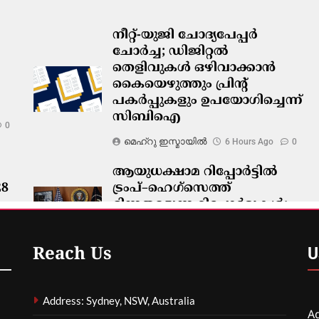
നീറ്റ്-യുജി ചോദ്യപേപ്പർ
ചോർച്ച; ഡിജിറ്റൽ
തെളിവുകൾ ഒഴിവാക്കാൻ
കൈയെഴുത്തും പ്രിന്റ്
പകർപ്പുകളും ഉപയോഗിച്ചെന്ന്
സിബിഐ
0
മെഹ്റു ഇസ്മായില്‍
6 Hours Ago
0
ആയുധക്ഷാമ റിപ്പോർട്ടിൽ
28
ട്രംപ്–ഹെഗ്‌സെത്ത്
ഭിന്നതയെന്ന റിപ്പോർട്ടുകൾ;
വൈറ്റ് ഹൗസ് നിഷേധിച്ചു
0
മെഹ്റു ഇസ്മായില്‍
6 Hours Ago
0
U
Reach Us
Address: Sydney, NSW, Australia
Ag