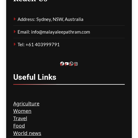
പക്ഷിപ്പനി ഭീഷണി
രൂക്ഷമാകുന്നു; അപൂർവ്വ
Address: Sydney, NSW, Australia
പക്ഷി വർഗങ്ങൾ
വംശനാശ ഭീഷണിയിൽ
Email: info@malayaleepathram.com
ഗീത ദാസ്‌
13 hours ago
0
Tel: +61 403999791
Facebook
YouTube
WhatsApp
Instagram
Useful
Links
Agriculture
Women
Travel
Food
World news