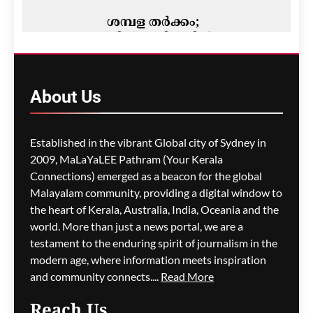
ശമ്പള തർക്കം;
വിക്ടോറിയയിൽ
ഡോക്ടർമാരുടെ ഭാഗിക
പണിമുടക്ക് ഓഗസ്റ്റ് 13-ന്
About
Us
ഗീത ദാസ്‌
13 hours ago
0
Established in the vibrant Global city of Sydney in
2009, MaLaYaLEE Pathram (Your Kerala
Connections) emerged as a beacon for the global
ഓസ്‌ട്രേലിയൻ വിസ
നിയമങ്ങളിൽ വൻ മാറ്റം;
Malayalam community, providing a digital window to
അപേക്ഷാ ഫീസുകൾ
the heart of Kerala, Australia, India, Oceania and the
കുത്തനെ കൂട്ടി, ഒൻഷോർ
world. More than just a news portal, we are a
അപേക്ഷകർക്ക്
testament to the enduring spirit of journalism in the
മുൻഗണന
modern age, where information meets inspiration
and community connects....
Read More
ഗീത ദാസ്‌
13 hours ago
0
Reach Us