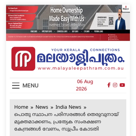
Skip
to
content
മലയാളിപത്രം
06 Aug
MENU
2026
Home
News
India News
പൊതു സ്ഥാപന പരിസരങ്ങള്‍ തെരുവുനായ്
മുക്തമാക്കണം, പ്രത്യേക സംരക്ഷണ
കേന്ദ്രങ്ങള്‍ വേണം, സുപ്രീം കോടതി