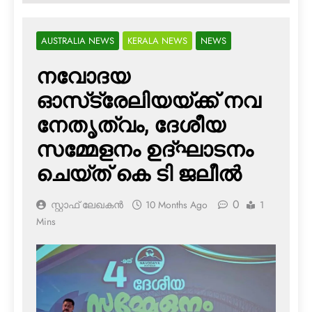
AUSTRALIA NEWS
KERALA NEWS
NEWS
നവോദയ
ഓസ്‌ട്രേലിയയ്ക്ക് നവ
നേതൃത്വം, ദേശീയ
സമ്മേളനം ഉദ്ഘാടനം
ചെയ്ത് കെ ടി ജലീല്‍
0
സ്റ്റാഫ് ലേഖകൻ
10 Months Ago
1
Mins