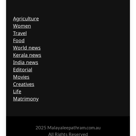
Agriculture
Women
Travel
Food
World news
Kerala news
India news
Editorial
Movies
Creatives
Life
Matrimony
2025 Malayaleepathram.com.au
All Rights Reserved