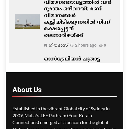
വിമാനത്താവളത്തിൽ വൻ
ദുരന്തം ഒഴിവായി; രണ്ട്
വിമാനങ്ങൾ
കൂട്ടിയിടിക്കുന്നതിൽ നിന്ന്
രക്ഷപ്പെട്ടത്
തലനാരിഴയ്ക്ക്
ഗീത ദാസ്‌
2 hours ago
0
ഓസ്ട്രേലിയൻ ചൂതാട്ട
നിയമം; പരസ്യങ്ങളുടെ
കാര്യത്തിൽ
വിട്ടുവീഴ്ചയില്ലാതെ
സർക്കാർ
About
Us
ഗീത ദാസ്‌
2 hours ago
0
Established in the vibrant Global city of Sydney in
2009, MaLaYaLEE Pathram (Your Kerala
Connections) emerged as a beacon for the global
സിഡ്നിയിൽ