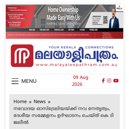
Skip
to
content
മലയാളിപത്രം
09 Aug
MENU
2026
Home
News
നവോദയ ഓസ്‌ട്രേലിയയ്ക്ക് നവ നേതൃത്വം,
ദേശീയ സമ്മേളനം ഉദ്ഘാടനം ചെയ്ത് കെ ടി
ജലീല്‍