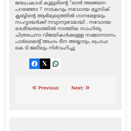
ജയപ്രകാശ് കുളൂരിന്റെ ”ഓന്‍ അങ്ങനെ
പറഞ്ഞോ ?’ നാടകവും നവോദയ മ്യൂസിക്
ക്ലബ്ബിന്റെ ആഭിമുഖ്യത്തില്‍ ഗാനമേളയും
സഹൃദയര്‍ക്ക് നവ്യാനുഭവമായി . നവോദയ
ദേശീയതലത്തില്‍ നടത്തിയ സാഹിത്യ,
ചിത്രരചനാ വിജയികള്‍ക്കുള്ള സമ്മാനദാനം
പാര്‍ലമെന്റ് അംഗം ടീന അയ്യാടും, പ്രൊഫ
കെ ടി ജലീലും നിര്‍വഹിച്ചു
Facebook
Twitter
LinkedIn
Post
Previous:
Next:
navigation