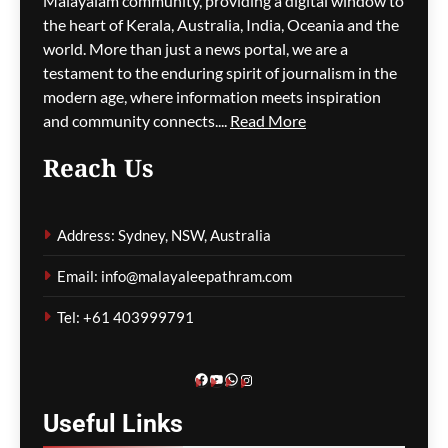
കടൽത്തീരത്തെ
Malayalam community, providing a digital window to
കാഴ്ചകൾക്കായി 287
the heart of Kerala, Australia, India, Oceania and the
മരങ്ങൾ വെട്ടിനശിപ്പിച്ചു;
world. More than just a news portal, we are a
തോട്ടക്കാരന് വൻ തുക
testament to the enduring spirit of journalism in the
പിഴ
modern age, where information meets inspiration
and community connects....
Read More
ഗീത ദാസ്‌
2 hours ago
0
Reach Us
ന്യൂ സൗത്ത് വെയിൽസിൽ
റോഡരികിൽ
Address: Sydney, NSW, Australia
പെട്ടിയിലാക്കിയ നിലയിൽ
സ്ത്രീയുടെ മൃതദേഹം
Email: info@malayaleepathram.com
കണ്ടെത്തി
Tel: +61 403999791
ഗീത ദാസ്‌
2 hours ago
0
Facebook
YouTube
WhatsApp
Instagram
Useful
Links