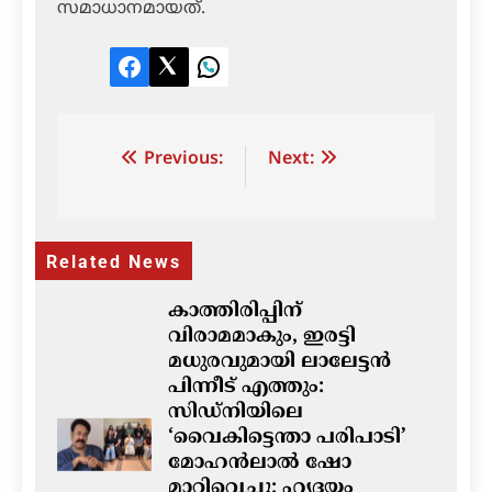
സമാധാനമായത്.
Facebook
Twitter
LinkedIn
Post
Previous:
Next:
navigation
Related News
കാത്തിരിപ്പിന്
വിരാമമാകും, ഇരട്ടി
മധുരവുമായി ലാലേട്ടൻ
പിന്നീട് എത്തും:
സിഡ്നിയിലെ
‘വൈകിട്ടെന്താ പരിപാടി’
മോഹൻലാൽ ഷോ
മാറ്റിവെച്ചു; ഹൃദയം