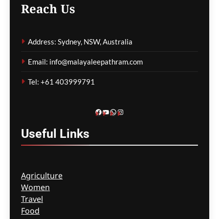
Reach Us
ഗീത ദാസ്‌
3 hours ago
0
Address: Sydney, NSW, Australia
കോവിഡ് ബാധിച്ച് 50
Email: info@malayaleepathram.com
വയോധികർ മരിച്ച
സംഭവം; മെൽബൺ സെന്റ്
Tel: +61 403999791
ബേസിൽസ് അധികൃതർ
കൊറോണിയൽ
ഇൻക്വസ്റ്റിൽ ഹാജരായി
Facebook
YouTube
WhatsApp
Instagram
ഗീത ദാസ്‌
3 hours ago
0
Useful
Links
Agriculture
Women
Travel
Food