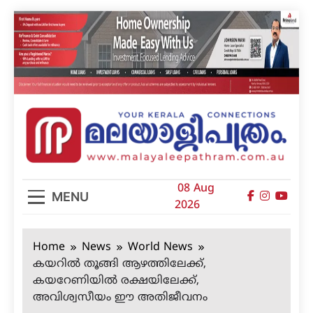
Skip
to
content
മലയാളിപത്രം
08 Aug
MENU
2026
Home
News
World News
കയറില്‍ തൂങ്ങി ആഴത്തിലേക്ക്,
കയറേണിയില്‍ രക്ഷയിലേക്ക്,
അവിശ്വസീയം ഈ അതിജീവനം