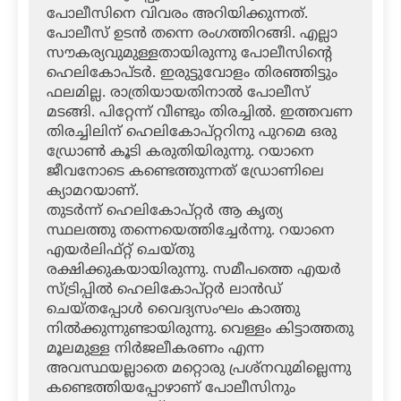
പോലീസിനെ വിവരം അറിയിക്കുന്നത്.
പോലീസ് ഉടന്‍ തന്നെ രംഗത്തിറങ്ങി. എല്ലാ
സൗകര്യവുമുള്ളതായിരുന്നു പോലീസിന്റെ
ഹെലികോപ്ടര്‍. ഇരുട്ടുവോളം തിരഞ്ഞിട്ടും
ഫലമില്ല. രാത്രിയായതിനാല്‍ പോലീസ്
മടങ്ങി. പിറ്റേന്ന് വീണ്ടും തിരച്ചില്‍. ഇത്തവണ
തിരച്ചിലിന് ഹെലികോപ്റ്ററിനു പുറമെ ഒരു
ഡ്രോണ്‍ കൂടി കരുതിയിരുന്നു. റയാനെ
ജീവനോടെ കണ്ടെത്തുന്നത് ഡ്രോണിലെ
ക്യാമറയാണ്.
തുടര്‍ന്ന് ഹെലികോപ്റ്റര്‍ ആ കൃത്യ
സ്ഥലത്തു തന്നെയെത്തിച്ചേര്‍ന്നു. റയാനെ
എയര്‍ലിഫ്റ്റ് ചെയ്തു
രക്ഷിക്കുകയായിരുന്നു. സമീപത്തെ എയര്‍
സ്ട്രിപ്പില്‍ ഹെലികോപ്റ്റര്‍ ലാന്‍ഡ്
ചെയ്തപ്പോള്‍ വൈദ്യസംഘം കാത്തു
നില്‍ക്കുന്നുണ്ടായിരുന്നു. വെള്ളം കിട്ടാത്തതു
മൂലമുള്ള നിര്‍ജലീകരണം എന്ന
അവസ്ഥയല്ലാതെ മറ്റൊരു പ്രശ്‌നവുമില്ലെന്നു
കണ്ടെത്തിയപ്പോഴാണ് പോലീസിനും