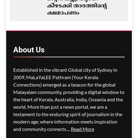
കീഴടക്കി താരത്തിന്റെ
ക്ഷമാപണം
ഗീത ദാസ്‌
2 hours ago
0
ഓസ്‌ട്രേലിയയിൽ ഭവന
പ്രതിസന്ധിയും വിസ നിയമ
About
Us
മാറ്റങ്ങളും; ലേബർ
സർക്കാരിനെതിരെ
പ്രതിപക്ഷം,
Established in the vibrant Global city of Sydney in
പ്രവാസികളിൽ ആശങ്ക
2009, MaLaYaLEE Pathram (Your Kerala
ഗീത ദാസ്‌
3 hours ago
0
Connections) emerged as a beacon for the global
Malayalam community, providing a digital window to
the heart of Kerala, Australia, India, Oceania and the
ജീവനക്കാരുടെ ക്ഷാമം –
world. More than just a news portal, we are a
സിഡ്നി
testament to the enduring spirit of journalism in the
വിമാനത്താവളത്തിൽ
modern age, where information meets inspiration
നൂറിലധികം സർവീസുകൾ
and community connects....
Read More
വൈകി