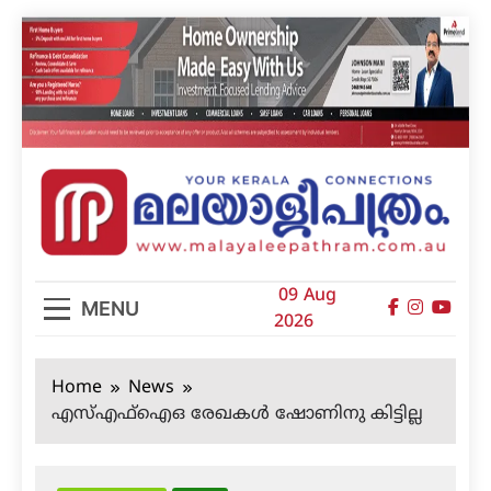
Skip
to
content
മലയാളിപത്രം
09 Aug
MENU
2026
Home
News
എസ്എഫ്‌ഐഒ രേഖകള്‍ ഷോണിനു കിട്ടില്ല