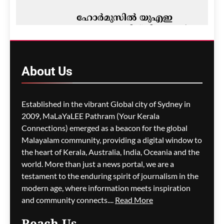
ഹോർമുസിൽ യുഎഇ
എണ്ണക്കപ്പലിന് മിസൈൽ
ആക്രമണം; ഇറാനെതിരെ
ആരോപണം
About
Us
മെഹ്റു ഇസ്മായില്‍
2 hours
ago
0
Established in the vibrant Global city of Sydney in
2009, MaLaYaLEE Pathram (Your Kerala
Connections) emerged as a beacon for the global
ജെ.ഡി. വാൻസ്
പ്രധാനമന്ത്രി മോദിയെ
Malayalam community, providing a digital window to
വിളിച്ചു; ഇന്ത്യ–യുഎസ്
the heart of Kerala, Australia, India, Oceania and the
ബന്ധം ചർച്ചയായി
world. More than just a news portal, we are a
testament to the enduring spirit of journalism in the
മെഹ്റു ഇസ്മായില്‍
2 hours
modern age, where information meets inspiration
ago
0
and community connects....
Read More