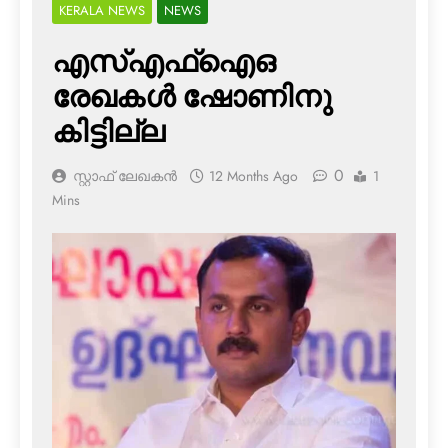
KERALA NEWS
NEWS
എസ്എഫ്‌ഐഒ
രേഖകള്‍ ഷോണിനു
കിട്ടില്ല
0
സ്റ്റാഫ് ലേഖകൻ
12 Months Ago
1
Mins