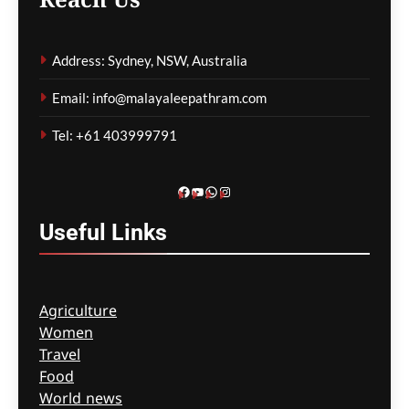
Reach Us
അർജുൻ ആയങ്കി
അറസ്റ്റിൽ; കണ്ണൂരിൽനിന്ന്
Address: Sydney, NSW, Australia
പിടികൂടി
Email: info@malayaleepathram.com
മെഹ്റു ഇസ്മായില്‍
2 hours
ago
0
Tel: +61 403999791
Facebook
YouTube
WhatsApp
Instagram
Useful
Links
Agriculture
Women
Travel
Food
World news