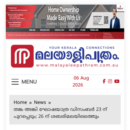
Skip
to
content
മലയാളിപത്രം
06 Aug
MENU
2026
Home
News
തങ്ക അങ്കി ഘോഷയാത്ര ഡിസംബര്‍ 23 ന്
പുറപ്പെടും; 26 ന് ശബരിമലയിലെത്തും