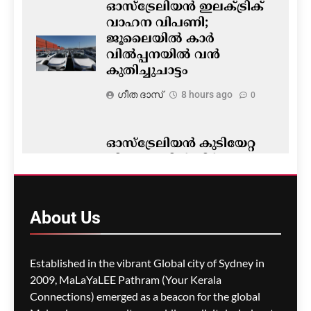
ഓസ്‌ട്രേലിയൻ ഇലക്ട്രിക്
വാഹന വിപണി;
ജൂലൈയിൽ കാർ
വിൽപ്പനയിൽ വൻ
കുതിച്ചുചാട്ടം
ഗീത ദാസ്‌
8 hours ago
0
ഓസ്‌ട്രേലിയൻ കുടിയേറ്റ
നിയമങ്ങളിൽ നിർണ്ണായക
മാറ്റം- ഡയറക്ഷൻ 119′
പ്രാബല്യത്തിൽ; നാട്ടിൽ
നിന്നുള്ള വിസ
About
Us
അപേക്ഷകൾ വൈകാൻ
സാധ്യത
Established in the vibrant Global city of Sydney in
ഗീത ദാസ്‌
9 hours ago
0
2009, MaLaYaLEE Pathram (Your Kerala
Connections) emerged as a beacon for the global
പോർട്ട് അഡലെയ്ഡിൽ