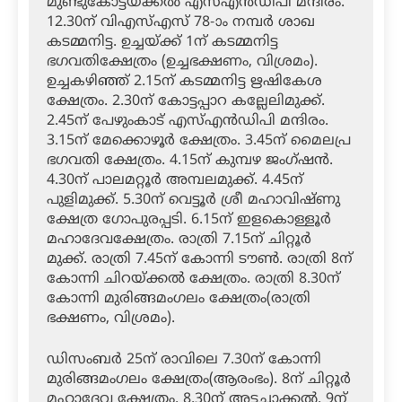
മുണ്ടുകോട്ടയ്ക്കല്‍ എസ്എന്‍ഡിപി മന്ദിരം.
12.30ന് വിഎസ്എസ് 78-ാം നമ്പര്‍ ശാഖ
കടമ്മനിട്ട. ഉച്ചയ്ക്ക് 1ന് കടമ്മനിട്ട
ഭഗവതിക്ഷേത്രം (ഉച്ചഭക്ഷണം, വിശ്രമം).
ഉച്ചകഴിഞ്ഞ് 2.15ന് കടമ്മനിട്ട ഋഷികേശ
ക്ഷേത്രം. 2.30ന് കോട്ടപ്പാറ കല്ലേലിമുക്ക്.
2.45ന് പേഴുംകാട് എസ്എന്‍ഡിപി മന്ദിരം.
3.15ന് മേക്കൊഴൂര്‍ ക്ഷേത്രം. 3.45ന് മൈലപ്ര
ഭഗവതി ക്ഷേത്രം. 4.15ന് കുമ്പഴ ജംഗ്ഷന്‍.
4.30ന് പാലമറ്റൂര്‍ അമ്പലമുക്ക്. 4.45ന്
പുളിമുക്ക്. 5.30ന് വെട്ടൂര്‍ ശ്രീ മഹാവിഷ്ണു
ക്ഷേത്ര ഗോപുരപ്പടി. 6.15ന് ഇളകൊള്ളൂര്‍
മഹാദേവക്ഷേത്രം. രാത്രി 7.15ന് ചിറ്റൂര്‍
മുക്ക്. രാത്രി 7.45ന് കോന്നി ടൗണ്‍. രാത്രി 8ന്
കോന്നി ചിറയ്ക്കല്‍ ക്ഷേത്രം. രാത്രി 8.30ന്
കോന്നി മുരിങ്ങമംഗലം ക്ഷേത്രം(രാത്രി
ഭക്ഷണം, വിശ്രമം).
ഡിസംബര്‍ 25ന് രാവിലെ 7.30ന് കോന്നി
മുരിങ്ങമംഗലം ക്ഷേത്രം(ആരംഭം). 8ന് ചിറ്റൂര്‍
മഹാദേവ ക്ഷേത്രം. 8.30ന് അട്ടച്ചാക്കല്‍. 9ന്