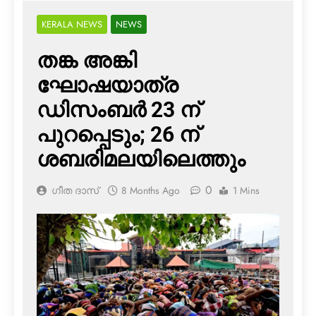
KERALA NEWS
NEWS
തങ്ക അങ്കി
ഘോഷയാത്ര
ഡിസംബര്‍ 23 ന്
പുറപ്പെടും; 26 ന്
ശബരിമലയിലെത്തും
0
ഗീത ദാസ്‌
8 Months Ago
1 Mins