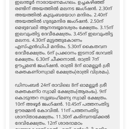
ഇലന്തൂര്‍ നാരായണമംഗലം. ഉച്ചകഴിഞ്ഞ്
രണ്ടിന് അയത്തില്‍ മലനട ജംഗ്ഷന്‍. 2.30ന്
അയത്തില്‍ കുടുംബയോഗ മന്ദിരം. 2.40ന്
അയത്തില്‍ ഗുരുമന്ദിര ജംഗ്ഷന്‍. 2.50ന്
മെഴുവേലി ആനന്ദഭൂദേശ്വരം ക്ഷേത്രം. 3.15ന്
ഇലവുംതിട്ട ദേവീക്ഷേത്രം. 3.45ന് ഇലവുംതിട്ട
മലനട. 4.30ന് മുട്ടത്തുകോണം
എസ്എന്‍ഡിപി മന്ദിരം. 5.30ന് കൈതവന
ദേവീക്ഷേത്രം. 6ന് പ്രക്കാനം ഇടനാട് ഭഗവതി
ക്ഷേത്രം. 6.30ന് ചീക്കനാല്‍. രാത്രി 7ന്
ഊപ്പമണ്‍ ജംഗ്ഷന്‍. രാത്രി 8ന് ഓമല്ലൂര്‍ ശ്രീ
രക്തകണ്ഠസ്വാമി ക്ഷേത്രം(രാത്രി വിശ്രമം).
ഡിസംബര്‍ 24ന് രാവിലെ 8ന് ഓമല്ലൂര്‍ ശ്രീ
രക്തകണ്ഠ സ്വാമി ക്ഷേത്രം(ആരംഭം). 9ന്
കൊടുന്തറ സുബ്രഹ്‌മണ്യ സ്വാമി ക്ഷേത്രം.
10ന് അഴൂര്‍ ജംഗ്ഷന്‍. 10.45ന് പത്തനംതിട്ട
ഊരമ്മന്‍ കോവില്‍. 11ന് പത്തനംതിട്ട
ശാസ്താക്ഷേത്രം. 11.30ന് കരിമ്പനയ്ക്കല്‍
ദേവിക്ഷേത്രം. 12ന് ശാരദാമഠം