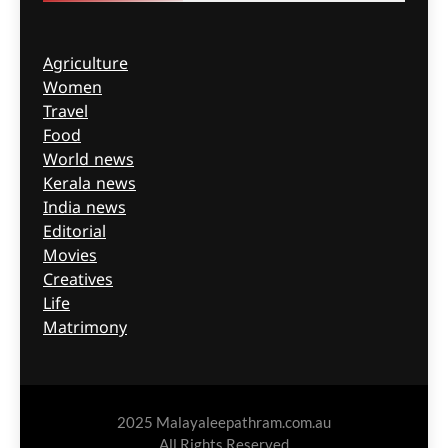
Agriculture
Women
Travel
Food
World news
Kerala news
India news
Editorial
Movies
Creatives
Life
Matrimony
2025 Malayaleepathram.com.au
All Rights Reserved