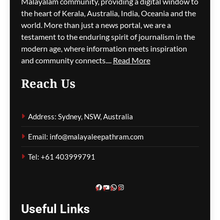
സൾഫർ തീപിടിത്തം;
Malayalam community, providing a digital window to
വിഷപുക പടരുന്നു,
the heart of Kerala, Australia, India, Oceania and the
അടിയന്തര ഒഴിപ്പിക്കൽ
world. More than just a news portal, we are a
നിർദേശം
testament to the enduring spirit of journalism in the
modern age, where information meets inspiration
ഗീത ദാസ്‌
9 hours ago
0
and community connects....
Read More
Reach Us
കുടിയേറ്റ നയത്തിലെ
തർക്കങ്ങൾ; യഥാർത്ഥ
Address: Sydney, NSW, Australia
പ്രശ്നങ്ങൾ
മറച്ചുവെക്കപ്പെടുന്നുവെന്ന്
Email: info@malayaleepathram.com
വിദഗ്ദ്ധർ
Tel: +61 403999791
ഗീത ദാസ്‌
9 hours ago
0
Facebook
YouTube
WhatsApp
Instagram
Useful
Links