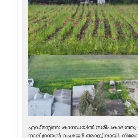
എഡ്മന്റണ്‍: കാനഡയില്‍ സമീപകാലത്തു നട
നാല് ഇന്ത്യന്‍ വംശജര്‍ അറസ്റ്റിലായി. ന