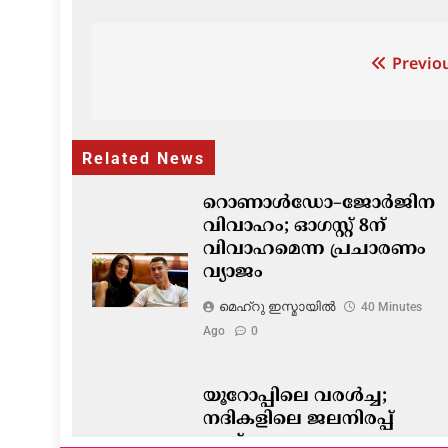
Post
Previou
navigation
Related News
റൊണാൾഡോ–ജോർജിന
വിവാഹം; ഓഗസ്റ്റ് 8ന്
വിവാഹമെന്ന പ്രചാരണം
വ്യാജം
മെഹ്റു ഇസ്മായില്‍
40 Minutes
Ago
0
യൂറോപ്പിലെ വരൾച്ച;
നദികളിലെ ജലനിരപ്പ്
താഴ്ന്നതോടെ പുറത്തുവന്ന