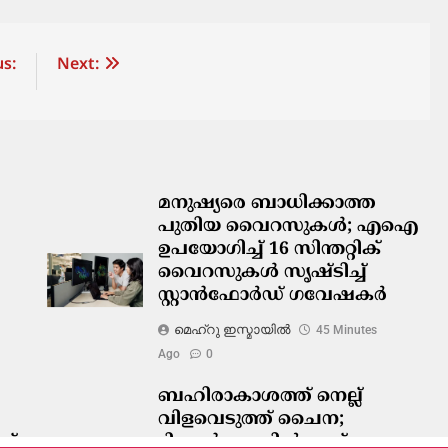
s:
Next:
മനുഷ്യരെ ബാധിക്കാത്ത
പുതിയ വൈറസുകൾ; എഐ
ഉപയോഗിച്ച് 16 സിന്തറ്റിക്
വൈറസുകൾ സൃഷ്ടിച്ച്
സ്റ്റാൻഫോർഡ് ഗവേഷകർ
മെഹ്റു ഇസ്മായില്‍
45 Minutes
Ago
0
ബഹിരാകാശത്ത് നെല്ല്
വിളവെടുത്ത് ചൈന;
ത്
ടിയാൻഗോങിൽ രണ്ട് തലമുറ