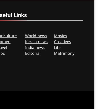
seful
Links
riculture
World news
Movies
omen
Kerala news
Creatives
avel
India news
Life
ood
Editorial
Matrimony