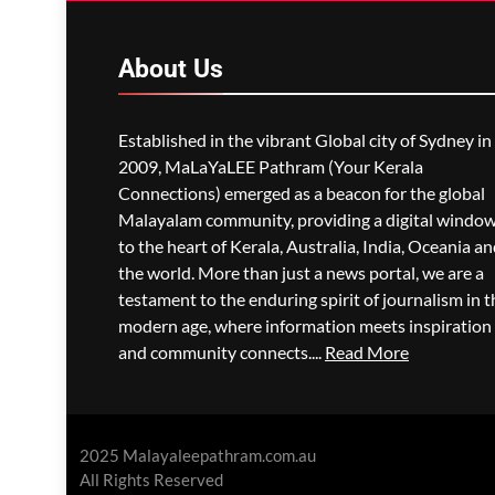
ചരിത്രത്തിന്റെ
അവശിഷ്ടങ്ങൾ
About
Us
മെഹ്റു ഇസ്മായില്‍
51 Minutes
Ago
0
Established in the vibrant Global city of Sydney in
2009, MaLaYaLEE Pathram (Your Kerala
Connections) emerged as a beacon for the global
Malayalam community, providing a digital windo
to the heart of Kerala, Australia, India, Oceania a
the world. More than just a news portal, we are a
testament to the enduring spirit of journalism in t
modern age, where information meets inspiration
and community connects....
Read More
2025 Malayaleepathram.com.au
All Rights Reserved