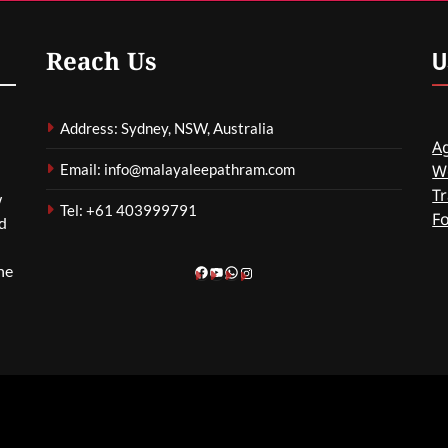
കൃഷി പരീക്ഷണം
മെഹ്റു ഇസ്മായില്‍
55 Minutes
U
Reach Us
Ago
0
Address: Sydney, NSW, Australia
Ag
Email: info@malayaleepathram.com
W
Tr
w
Tel: +61 403999791
F
nd
he
Facebook
YouTube
WhatsApp
Instagram