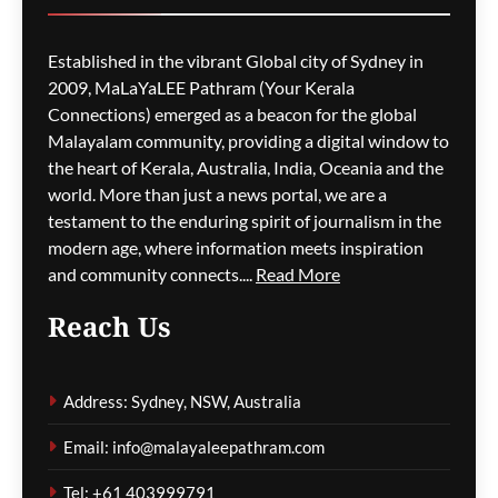
സർക്കാരിനെതിരെ
പ്രതിപക്ഷം,
Established in the vibrant Global city of Sydney in
പ്രവാസികളിൽ ആശങ്ക
2009, MaLaYaLEE Pathram (Your Kerala
ഗീത ദാസ്‌
11 hours ago
0
Connections) emerged as a beacon for the global
Malayalam community, providing a digital window to
the heart of Kerala, Australia, India, Oceania and the
ജീവനക്കാരുടെ ക്ഷാമം –
world. More than just a news portal, we are a
സിഡ്നി
testament to the enduring spirit of journalism in the
വിമാനത്താവളത്തിൽ
modern age, where information meets inspiration
നൂറിലധികം സർവീസുകൾ
and community connects....
Read More
വൈകി
Reach Us
ഗീത ദാസ്‌
11 hours ago
0
Address: Sydney, NSW, Australia
കോവിഡ് ബാധിച്ച് 50
Email: info@malayaleepathram.com
വയോധികർ മരിച്ച
സംഭവം; മെൽബൺ സെന്റ്
Tel: +61 403999791