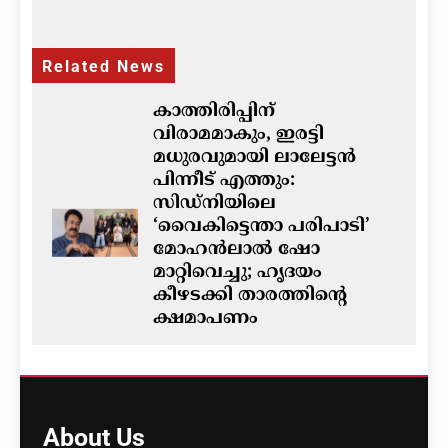
Related News
കാത്തിരിപ്പിന്
വിരാമമാകും, ഇരട്ടി
മധുരവുമായി ലാലേട്ടൻ
പിന്നീട് എത്തും:
സിഡ്നിയിലെ
‘വൈകിട്ടെന്താ പരിപാടി’
മോഹൻലാൽ ഷോ
മാറ്റിവെച്ചു; ഹൃദയം
കീഴടക്കി താരത്തിന്റെ
ക്ഷമാപണം
ഗീത ദാസ്‌
11 hours ago
0
ഓസ്‌ട്രേലിയയിൽ ഭവന
പ്രതിസന്ധിയും വിസ നിയമ
About
Us
മാറ്റങ്ങളും; ലേബർ