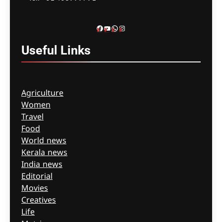
ബേസിൽസ് അധികൃതർ
കൊറോണിയൽ
ഇൻക്വസ്റ്റിൽ ഹാജരായി
Facebook
YouTube
WhatsApp
Instagram
ഗീത ദാസ്‌
11 hours ago
0
Useful
Links
Agriculture
Women
Travel
Food
World news
Kerala news
India news
Editorial
Movies
Creatives
Life