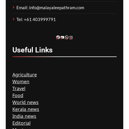
മറച്ചുവെക്കപ്പെടുന്നുവെന്ന്
Email: info@malayaleepathram.com
വിദഗ്ദ്ധർ
Tel: +61 403999791
ഗീത ദാസ്‌
4 hours ago
0
Facebook
YouTube
WhatsApp
Instagram
Useful
Links
Agriculture
Women
Travel
Food
World news
Kerala news
India news
Editorial