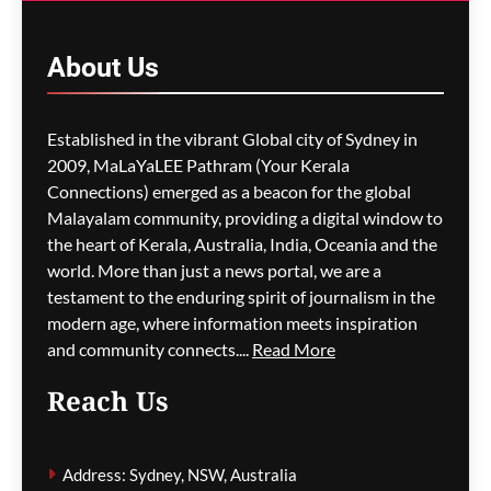
മാറ്റം- ഡയറക്ഷൻ 119′
പ്രാബല്യത്തിൽ; നാട്ടിൽ
നിന്നുള്ള വിസ
About
Us
അപേക്ഷകൾ വൈകാൻ
സാധ്യത
Established in the vibrant Global city of Sydney in
ഗീത ദാസ്‌
3 hours ago
0
2009, MaLaYaLEE Pathram (Your Kerala
Connections) emerged as a beacon for the global
പോർട്ട് അഡലെയ്ഡിൽ
സൾഫർ തീപിടിത്തം;
Malayalam community, providing a digital window to
വിഷപുക പടരുന്നു,
the heart of Kerala, Australia, India, Oceania and the
അടിയന്തര ഒഴിപ്പിക്കൽ
world. More than just a news portal, we are a
നിർദേശം
testament to the enduring spirit of journalism in the
modern age, where information meets inspiration
ഗീത ദാസ്‌
3 hours ago
0
and community connects....
Read More
Reach Us
കുടിയേറ്റ നയത്തിലെ
തർക്കങ്ങൾ; യഥാർത്ഥ
Address: Sydney, NSW, Australia
പ്രശ്നങ്ങൾ