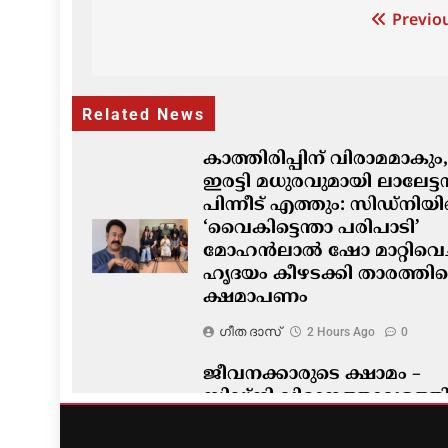
Post
Previou
navigation
Related News
കാത്തിരിപ്പിന് വിരാമമാകും,
ഇരട്ടി മധുരവുമായി ലാലേട്
പിന്നീട് എത്തും: സിഡ്നിയ
‘വൈകിട്ടെന്താ പരിപാടി’
മോഹൻലാൽ ഷോ മാറ്റിവെച്
ഹൃദയം കീഴടക്കി താരത്തിന്
ക്ഷമാപണം
ഗീത ദാസ്‌
2 Hours Ago
0
ജീവനക്കാരുടെ ക്ഷാമം –
സിഡ്നി വിമാനത്താവളത്ത
നൂറിലധികം സർവീസുകൾ
വൈകി