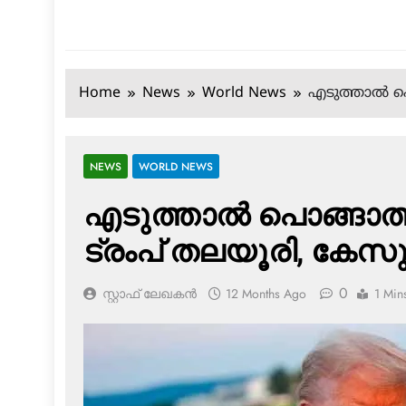
Home
News
World News
എടുത്താല്‍ പ
NEWS
WORLD NEWS
എടുത്താല്‍ പൊങ്ങാത്ത
ട്രംപ് തലയൂരി, കേസു
0
സ്റ്റാഫ് ലേഖകൻ
12 Months Ago
1 Min