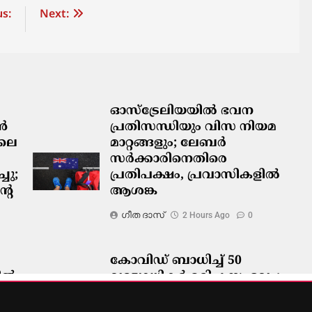
s:
Next:
ഓസ്‌ട്രേലിയയിൽ ഭവന
ടൻ
പ്രതിസന്ധിയും വിസ നിയമ
ിലെ
മാറ്റങ്ങളും; ലേബർ
സർക്കാരിനെതിരെ
ചു;
പ്രതിപക്ഷം, പ്രവാസികളിൽ
റെ
ആശങ്ക
ഗീത ദാസ്‌
2 Hours Ago
0
കോവിഡ് ബാധിച്ച് 50
ിൽ
വയോധികർ മരിച്ച സംഭവം;
മെൽബൺ സെന്റ് ബേസിൽസ്
അധികൃതർ കൊറോണിയൽ