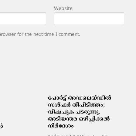
Website
browser for the next time I comment.
പോർട്ട് അഡലെയ്ഡിൽ
സൾഫർ തീപിടിത്തം;
വിഷപുക പടരുന്നു,
അടിയന്തര ഒഴിപ്പിക്കൽ
നിർദേശം
ൾ