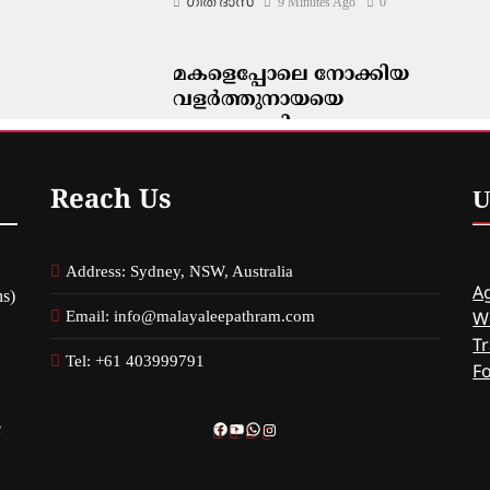
ഗീത ദാസ്‌
9 Minutes Ago
0
മകളെപ്പോലെ നോക്കിയ
വളർത്തുനായയെ
അക്രമകാരിയായ നായ
കടിച്ചുകൊന്നു; നീതി തേടി
വയോധിക
Reach Us
U
ഗീത ദാസ്‌
20 Minutes Ago
0
Address: Sydney, NSW, Australia
Ag
s)
Email: info@malayaleepathram.com
W
Tr
Tel: +61 403999791
F
e
Facebook
YouTube
WhatsApp
Instagram