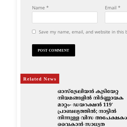
Name
*
Email
*
Save my name, email, and website in this 
Related News
ഓസ്‌ട്രേലിയൻ കുടിയേറ്റ
നിയമങ്ങളിൽ നിർണ്ണായക
മാറ്റം- ഡയറക്ഷൻ 119′
പ്രാബല്യത്തിൽ; നാട്ടിൽ
നിന്നുള്ള വിസ അപേക്ഷക
വൈകാൻ സാധ്യത