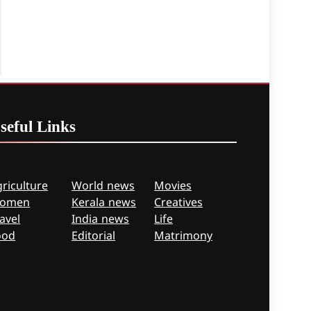
seful
Links
riculture
World news
Movies
omen
Kerala news
Creatives
avel
India news
Life
ood
Editorial
Matrimony